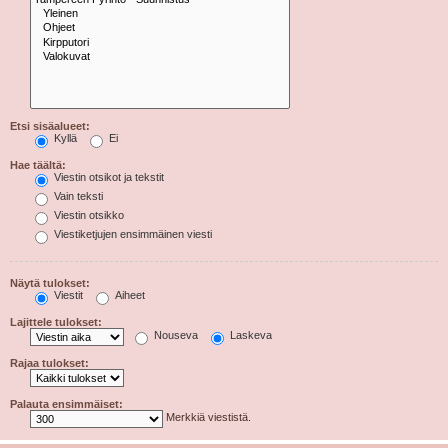
Etsi sisäalueet:
Kyllä
Ei
Hae täältä:
Viestin otsikot ja tekstit
Vain teksti
Viestin otsikko
Viestiketjujen ensimmäinen viesti
Näytä tulokset:
Viestit
Aiheet
Lajittele tulokset:
Nouseva
Laskeva
Rajaa tulokset:
Palauta ensimmäiset:
Merkkiä viestistä.