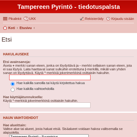
Tampereen Pyrintö - tiedotuspalsta
Pikalinkit
UKK
Rekisteröidy
Kirjaudu sisään
Koti
Etusivu
Etsi
HAKULAUSEKE
Etsi avainsanoja:
Aseta
+
merkki sanan eteen, jonka on löydyttävä ja
-
merkki sellaisen sanan eteen, jota
ei saa löytyä. Laita haettavat sanat sulkuihin erotettuna
|
-merkillä, mikäli vain yhden
sanan on löydyttävä. Käytä *-merkkiä jokerimerkkinä osittaisiin hakuihin.
Hae kaikilla sanoilla tai käytä kirjoitettua hakua
Hae kaikilla vaihtoehdoilla
Hae käyttäjätunnuksella:
Käytä *-merkkiä jokerimerkkinä osittaisiin hakuihin.
HAUN VAIHTOEHDOT
Hae alueittain:
Valitse alue tai alueet, josta haluat etsiä. Sisäalueet voidaan hakea valitsemalla se
alapuolelta.