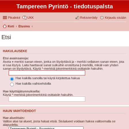
Tampereen Pyrintö - tiedotuspalsta
Pikalinkit
UKK
Rekisteröidy
Kirjaudu sisään
Koti
Etusivu
Etsi
HAKULAUSEKE
Etsi avainsanoja:
Aseta
+
merkki sanan eteen, jonka on löydyttävä ja
-
merkki sellaisen sanan eteen, jota
ei saa löytyä. Laita haettavat sanat sulkuihin erotettuna
|
-merkillä, mikäli vain yhden
sanan on löydyttävä. Käytä *-merkkiä jokerimerkkinä osittaisiin hakuihin.
Hae kaikilla sanoilla tai käytä kirjoitettua hakua
Hae kaikilla vaihtoehdoilla
Hae käyttäjätunnuksella:
Käytä *-merkkiä jokerimerkkinä osittaisiin hakuihin.
HAUN VAIHTOEHDOT
Hae alueittain:
Valitse alue tai alueet, josta haluat etsiä. Sisäalueet voidaan hakea valitsemalla se
alapuolelta.