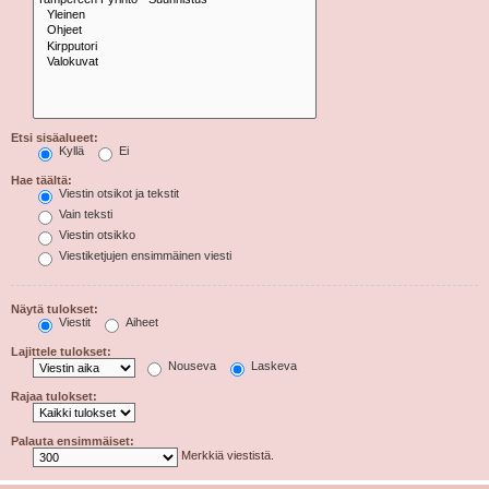
Etsi sisäalueet:
Kyllä
Ei
Hae täältä:
Viestin otsikot ja tekstit
Vain teksti
Viestin otsikko
Viestiketjujen ensimmäinen viesti
Näytä tulokset:
Viestit
Aiheet
Lajittele tulokset:
Nouseva
Laskeva
Rajaa tulokset:
Palauta ensimmäiset:
Merkkiä viestistä.