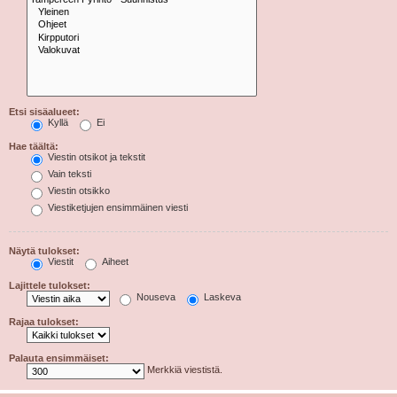
Etsi sisäalueet:
Kyllä
Ei
Hae täältä:
Viestin otsikot ja tekstit
Vain teksti
Viestin otsikko
Viestiketjujen ensimmäinen viesti
Näytä tulokset:
Viestit
Aiheet
Lajittele tulokset:
Nouseva
Laskeva
Rajaa tulokset:
Palauta ensimmäiset:
Merkkiä viestistä.