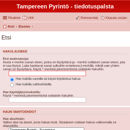
Tampereen Pyrintö - tiedotuspalsta
Pikalinkit
UKK
Rekisteröidy
Kirjaudu sisään
Koti
Etusivu
Etsi
HAKULAUSEKE
Etsi avainsanoja:
Aseta
+
merkki sanan eteen, jonka on löydyttävä ja
-
merkki sellaisen sanan eteen, jota
ei saa löytyä. Laita haettavat sanat sulkuihin erotettuna
|
-merkillä, mikäli vain yhden
sanan on löydyttävä. Käytä *-merkkiä jokerimerkkinä osittaisiin hakuihin.
Hae kaikilla sanoilla tai käytä kirjoitettua hakua
Hae kaikilla vaihtoehdoilla
Hae käyttäjätunnuksella:
Käytä *-merkkiä jokerimerkkinä osittaisiin hakuihin.
HAUN VAIHTOEHDOT
Hae alueittain:
Valitse alue tai alueet, josta haluat etsiä. Sisäalueet voidaan hakea valitsemalla se
alapuolelta.