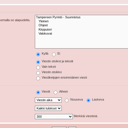
tsemalla se alapuolelta.
Kyllä
Ei
Viestin otsikot ja tekstit
Vain teksti
Viestin otsikko
Viestiketjujen ensimmäinen viesti
Viestit
Aiheet
Nouseva
Laskeva
Merkkiä viestistä.