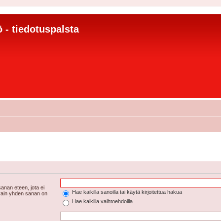
 - tiedotuspalsta
anan eteen, jota ei
Hae kaikilla sanoilla tai käytä kirjoitettua hakua
 vain yhden sanan on
Hae kaikilla vaihtoehdoilla