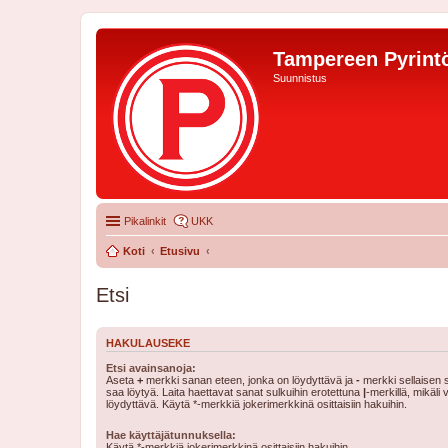
Tampereen Pyrintö
Suunnistus
Pikalinkit
UKK
Koti
Etusivu
Etsi
HAKULAUSEKE
Etsi avainsanoja:
Aseta
+
merkki sanan eteen, jonka on löydyttävä ja
-
merkki sellaisen s
saa löytyä. Laita haettavat sanat sulkuihin erotettuna
|
-merkillä, mikäli
löydyttävä. Käytä *-merkkiä jokerimerkkinä osittaisiin hakuihin.
Hae käyttäjätunnuksella:
Käytä *-merkkiä jokerimerkkinä osittaisiin hakuihin.