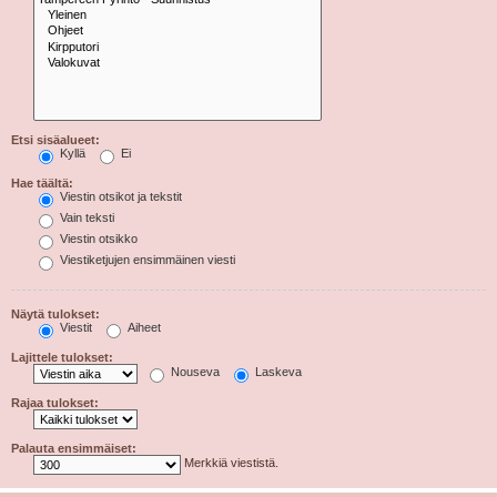
Etsi sisäalueet:
Kyllä
Ei
Hae täältä:
Viestin otsikot ja tekstit
Vain teksti
Viestin otsikko
Viestiketjujen ensimmäinen viesti
Näytä tulokset:
Viestit
Aiheet
Lajittele tulokset:
Nouseva
Laskeva
Rajaa tulokset:
Palauta ensimmäiset:
Merkkiä viestistä.