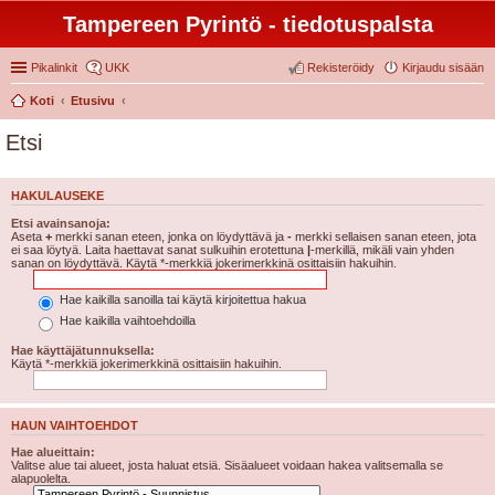
Tampereen Pyrintö - tiedotuspalsta
Pikalinkit
UKK
Rekisteröidy
Kirjaudu sisään
Koti
Etusivu
Etsi
HAKULAUSEKE
Etsi avainsanoja:
Aseta
+
merkki sanan eteen, jonka on löydyttävä ja
-
merkki sellaisen sanan eteen, jota
ei saa löytyä. Laita haettavat sanat sulkuihin erotettuna
|
-merkillä, mikäli vain yhden
sanan on löydyttävä. Käytä *-merkkiä jokerimerkkinä osittaisiin hakuihin.
Hae kaikilla sanoilla tai käytä kirjoitettua hakua
Hae kaikilla vaihtoehdoilla
Hae käyttäjätunnuksella:
Käytä *-merkkiä jokerimerkkinä osittaisiin hakuihin.
HAUN VAIHTOEHDOT
Hae alueittain:
Valitse alue tai alueet, josta haluat etsiä. Sisäalueet voidaan hakea valitsemalla se
alapuolelta.