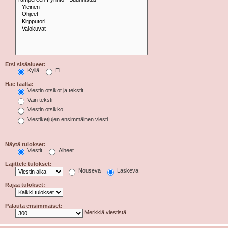
Etsi sisäalueet:
Kyllä
Ei
Hae täältä:
Viestin otsikot ja tekstit
Vain teksti
Viestin otsikko
Viestiketjujen ensimmäinen viesti
Näytä tulokset:
Viestit
Aiheet
Lajittele tulokset:
Nouseva
Laskeva
Rajaa tulokset:
Palauta ensimmäiset:
Merkkiä viestistä.