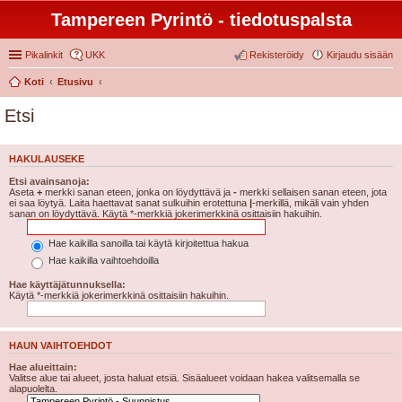
Tampereen Pyrintö - tiedotuspalsta
Pikalinkit
UKK
Rekisteröidy
Kirjaudu sisään
Koti
Etusivu
Etsi
HAKULAUSEKE
Etsi avainsanoja:
Aseta
+
merkki sanan eteen, jonka on löydyttävä ja
-
merkki sellaisen sanan eteen, jota
ei saa löytyä. Laita haettavat sanat sulkuihin erotettuna
|
-merkillä, mikäli vain yhden
sanan on löydyttävä. Käytä *-merkkiä jokerimerkkinä osittaisiin hakuihin.
Hae kaikilla sanoilla tai käytä kirjoitettua hakua
Hae kaikilla vaihtoehdoilla
Hae käyttäjätunnuksella:
Käytä *-merkkiä jokerimerkkinä osittaisiin hakuihin.
HAUN VAIHTOEHDOT
Hae alueittain:
Valitse alue tai alueet, josta haluat etsiä. Sisäalueet voidaan hakea valitsemalla se
alapuolelta.