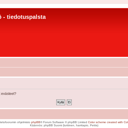
 - tiedotuspalsta
 evästeet?
telufoorumin ohjelmisto
phpBB
® Forum Software © phpBB Limited
Color scheme created with Colo
Käännös: phpBB Suomi (lurttinen, harritapio, Pettis)