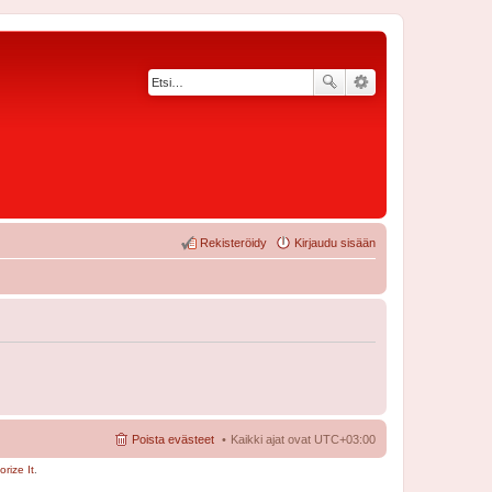
Rekisteröidy
Kirjaudu sisään
Poista evästeet
Kaikki ajat ovat
UTC+03:00
rize It
.