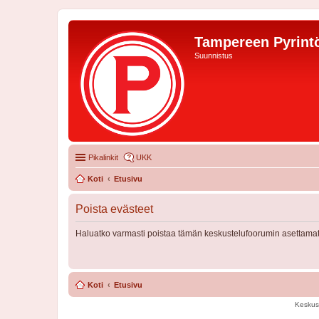
Tampereen Pyrintö
Suunnistus
Pikalinkit
UKK
Koti
Etusivu
Poista evästeet
Haluatko varmasti poistaa tämän keskustelufoorumin asettamat
Koti
Etusivu
Keskus