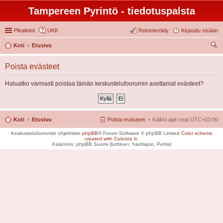
Tampereen Pyrintö - tiedotuspalsta
Pikalinkit
UKK
Rekisteröidy
Kirjaudu sisään
Koti
Etusivu
tsi
Poista evästeet
Haluatko varmasti poistaa tämän keskustelufoorumin asettamat evästeet?
Koti
Etusivu
Poista evästeet
Kaikki ajat ovat
UTC+03:00
Keskustelufoorumin ohjelmisto
phpBB
® Forum Software © phpBB Limited
Color scheme
created with Colorize It
.
Käännös: phpBB Suomi (lurttinen, harritapio, Pettis)