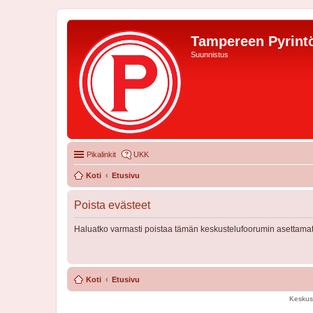
Tampereen Pyrintö
Suunnistus
Pikalinkit
UKK
Koti
Etusivu
Poista evästeet
Haluatko varmasti poistaa tämän keskustelufoorumin asettamat
Koti
Etusivu
Keskus