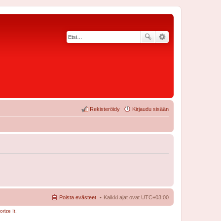
Rekisteröidy
Kirjaudu sisään
Poista evästeet
Kaikki ajat ovat
UTC+03:00
rize It
.