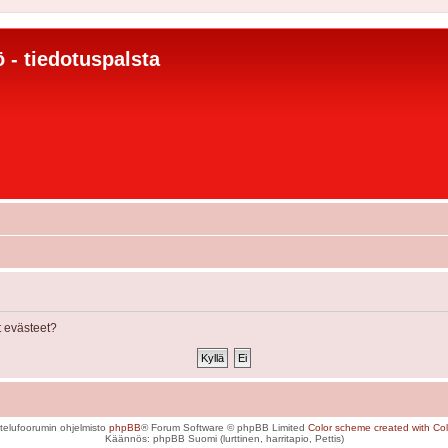
 - tiedotuspalsta
 evästeet?
telufoorumin ohjelmisto
phpBB
® Forum Software © phpBB Limited
Color scheme created with Colo
Käännös: phpBB Suomi (lurttinen, harritapio, Pettis)