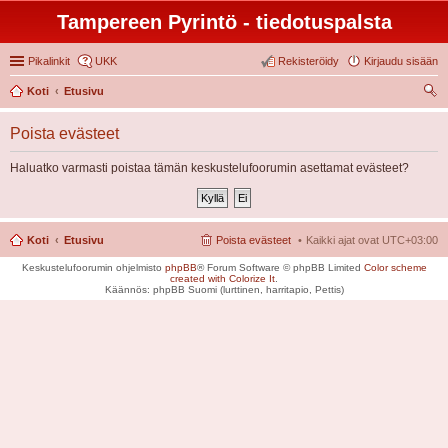
Tampereen Pyrintö - tiedotuspalsta
Pikalinkit
UKK
Rekisteröidy
Kirjaudu sisään
Koti
Etusivu
tsi
Poista evästeet
Haluatko varmasti poistaa tämän keskustelufoorumin asettamat evästeet?
Koti
Etusivu
Poista evästeet
Kaikki ajat ovat
UTC+03:00
Keskustelufoorumin ohjelmisto
phpBB
® Forum Software © phpBB Limited
Color scheme
created with Colorize It
.
Käännös: phpBB Suomi (lurttinen, harritapio, Pettis)