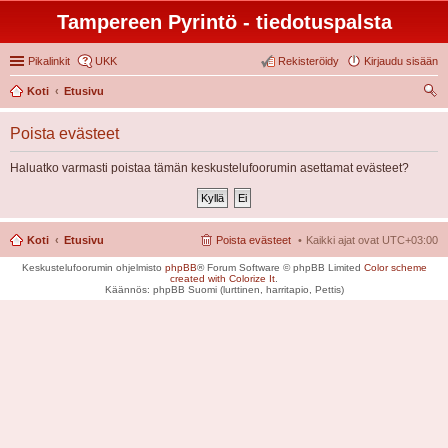
Tampereen Pyrintö - tiedotuspalsta
Pikalinkit
UKK
Rekisteröidy
Kirjaudu sisään
Koti
Etusivu
tsi
Poista evästeet
Haluatko varmasti poistaa tämän keskustelufoorumin asettamat evästeet?
Koti
Etusivu
Poista evästeet
Kaikki ajat ovat
UTC+03:00
Keskustelufoorumin ohjelmisto
phpBB
® Forum Software © phpBB Limited
Color scheme
created with Colorize It
.
Käännös: phpBB Suomi (lurttinen, harritapio, Pettis)