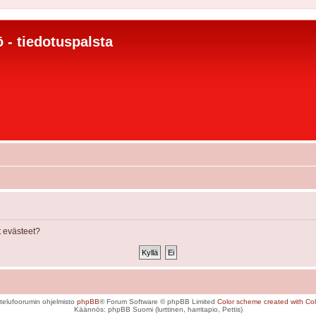
 - tiedotuspalsta
 evästeet?
telufoorumin ohjelmisto
phpBB
® Forum Software © phpBB Limited
Color scheme created with Colo
Käännös: phpBB Suomi (lurttinen, harritapio, Pettis)