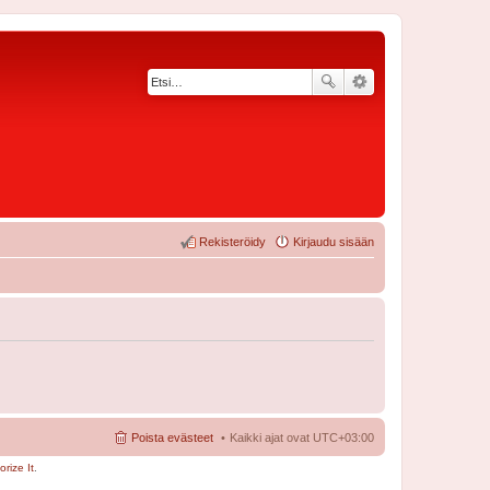
Rekisteröidy
Kirjaudu sisään
Poista evästeet
Kaikki ajat ovat
UTC+03:00
rize It
.