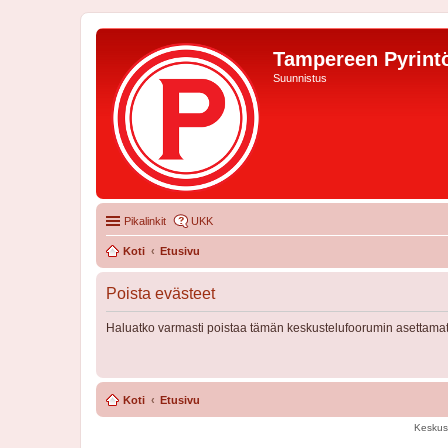
Tampereen Pyrintö
Suunnistus
Pikalinkit
UKK
Koti
Etusivu
Poista evästeet
Haluatko varmasti poistaa tämän keskustelufoorumin asettamat
Koti
Etusivu
Keskus