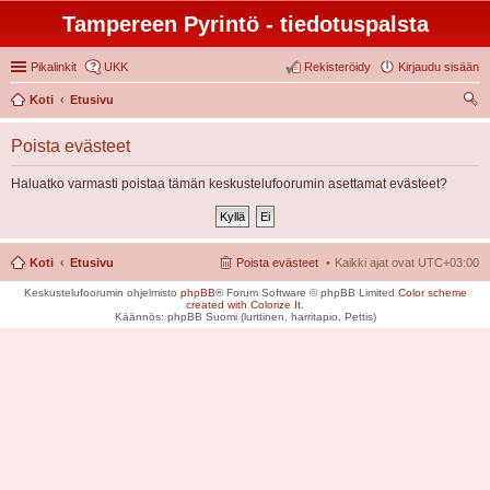
Tampereen Pyrintö - tiedotuspalsta
Pikalinkit
UKK
Rekisteröidy
Kirjaudu sisään
Koti
Etusivu
tsi
Poista evästeet
Haluatko varmasti poistaa tämän keskustelufoorumin asettamat evästeet?
Koti
Etusivu
Poista evästeet
Kaikki ajat ovat
UTC+03:00
Keskustelufoorumin ohjelmisto
phpBB
® Forum Software © phpBB Limited
Color scheme
created with Colorize It
.
Käännös: phpBB Suomi (lurttinen, harritapio, Pettis)