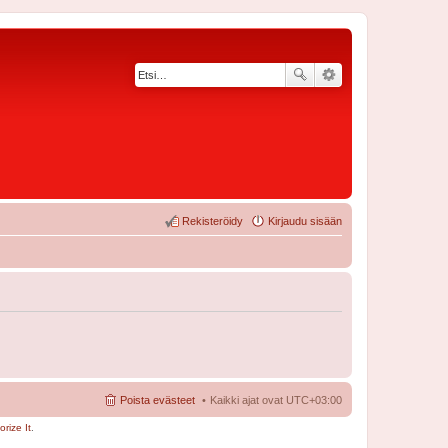
Rekisteröidy
Kirjaudu sisään
Poista evästeet
Kaikki ajat ovat
UTC+03:00
rize It
.