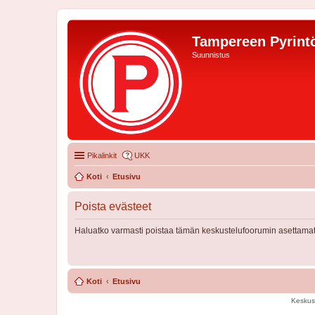
Tampereen Pyrintö
Suunnistus
Pikalinkit
UKK
Koti
Etusivu
Poista evästeet
Haluatko varmasti poistaa tämän keskustelufoorumin asettamat
Koti
Etusivu
Keskus