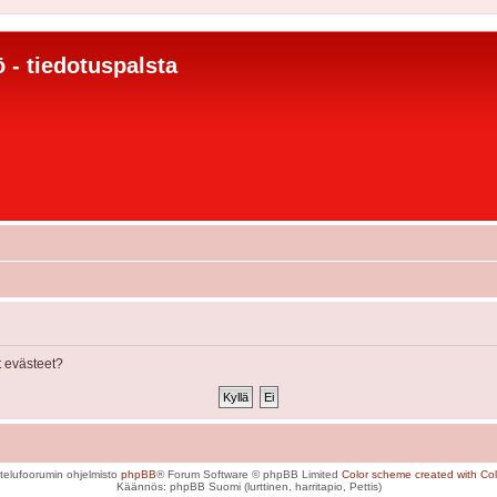
 - tiedotuspalsta
 evästeet?
telufoorumin ohjelmisto
phpBB
® Forum Software © phpBB Limited
Color scheme created with Colo
Käännös: phpBB Suomi (lurttinen, harritapio, Pettis)