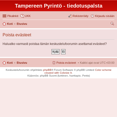
Tampereen Pyrintö - tiedotuspalsta
Pikalinkit
UKK
Rekisteröidy
Kirjaudu sisään
Koti
Etusivu
tsi
Poista evästeet
Haluatko varmasti poistaa tämän keskustelufoorumin asettamat evästeet?
Koti
Etusivu
Poista evästeet
Kaikki ajat ovat
UTC+03:00
Keskustelufoorumin ohjelmisto
phpBB
® Forum Software © phpBB Limited
Color scheme
created with Colorize It
.
Käännös: phpBB Suomi (lurttinen, harritapio, Pettis)