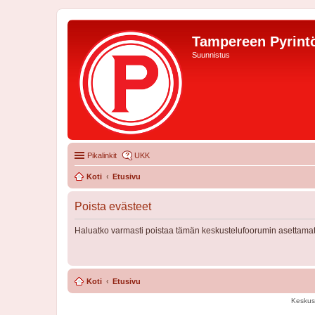
Tampereen Pyrintö
Suunnistus
Pikalinkit
UKK
Koti
Etusivu
Poista evästeet
Haluatko varmasti poistaa tämän keskustelufoorumin asettamat
Koti
Etusivu
Keskus