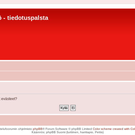
 - tiedotuspalsta
 evästeet?
telufoorumin ohjelmisto
phpBB
® Forum Software © phpBB Limited
Color scheme created with Colo
Käännös: phpBB Suomi (lurttinen, harritapio, Pettis)