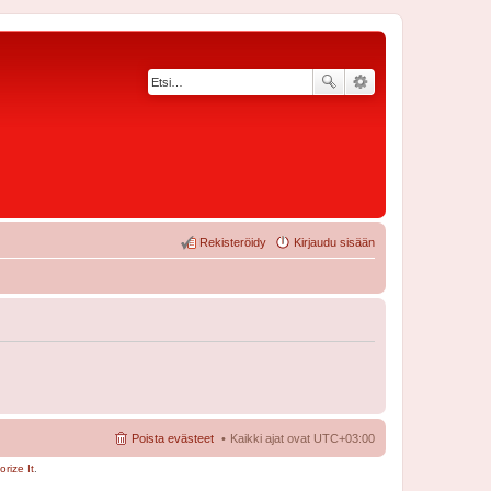
Rekisteröidy
Kirjaudu sisään
Poista evästeet
Kaikki ajat ovat
UTC+03:00
rize It
.