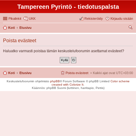
Tampereen Pyrintö - tiedotuspalsta
Pikalinkit
UKK
Rekisteröidy
Kirjaudu sisään
Koti
Etusivu
tsi
Poista evästeet
Haluatko varmasti poistaa tämän keskustelufoorumin asettamat evästeet?
Koti
Etusivu
Poista evästeet
Kaikki ajat ovat
UTC+03:00
Keskustelufoorumin ohjelmisto
phpBB
® Forum Software © phpBB Limited
Color scheme
created with Colorize It
.
Käännös: phpBB Suomi (lurttinen, harritapio, Pettis)