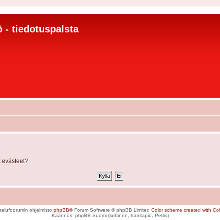
 - tiedotuspalsta
 evästeet?
telufoorumin ohjelmisto
phpBB
® Forum Software © phpBB Limited
Color scheme created with Colo
Käännös: phpBB Suomi (lurttinen, harritapio, Pettis)