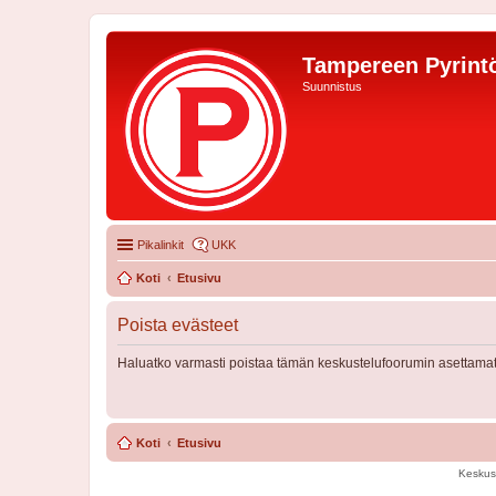
Tampereen Pyrintö
Suunnistus
Pikalinkit
UKK
Koti
Etusivu
Poista evästeet
Haluatko varmasti poistaa tämän keskustelufoorumin asettamat
Koti
Etusivu
Keskus