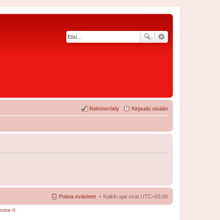
Rekisteröidy
Kirjaudu sisään
Poista evästeet
Kaikki ajat ovat
UTC+03:00
rize It
.