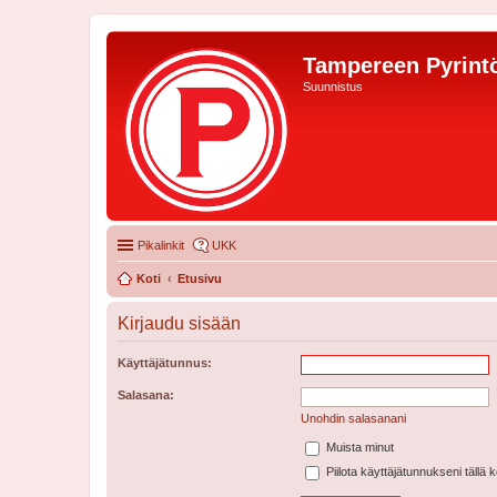
Tampereen Pyrintö
Suunnistus
Pikalinkit
UKK
Koti
Etusivu
Kirjaudu sisään
Käyttäjätunnus:
Salasana:
Unohdin salasanani
Muista minut
Piilota käyttäjätunnukseni tällä 