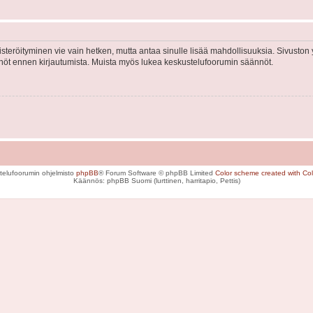
isteröityminen vie vain hetken, mutta antaa sinulle lisää mahdollisuuksia. Sivuston y
tännöt ennen kirjautumista. Muista myös lukea keskustelufoorumin säännöt.
telufoorumin ohjelmisto
phpBB
® Forum Software © phpBB Limited
Color scheme created with Colo
Käännös: phpBB Suomi (lurttinen, harritapio, Pettis)