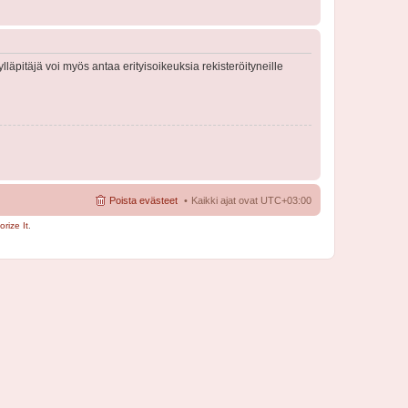
lläpitäjä voi myös antaa erityisoikeuksia rekisteröityneille
Poista evästeet
Kaikki ajat ovat
UTC+03:00
rize It
.