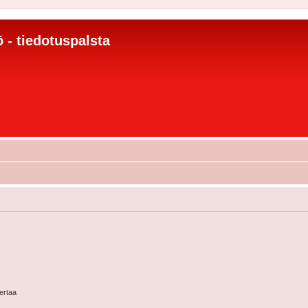
 - tiedotuspalsta
kertaa