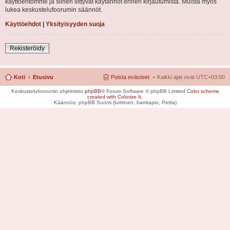
käyttöehtomme ja siihen liittyvät käytännöt ennen kirjautumista. Muista myös
lukea keskustelufoorumin säännöt.
Käyttöehdot
|
Yksityisyyden suoja
Rekisteröidy
Koti
Etusivu
Poista evästeet
Kaikki ajat ovat
UTC+03:00
Keskustelufoorumin ohjelmisto
phpBB
® Forum Software © phpBB Limited
Color scheme
created with Colorize It
.
Käännös: phpBB Suomi (lurttinen, harritapio, Pettis)