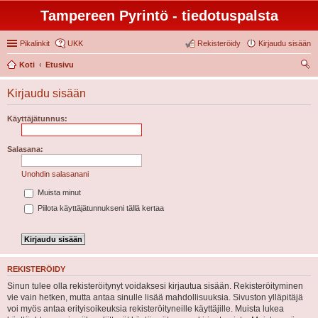
Tampereen Pyrintö - tiedotuspalsta
Pikalinkit
UKK
Rekisteröidy
Kirjaudu sisään
Koti
Etusivu
tsi
Kirjaudu sisään
Käyttäjätunnus:
Salasana:
Unohdin salasanani
Muista minut
Piilota käyttäjätunnukseni tällä kertaa
REKISTERÖIDY
Sinun tulee olla rekisteröitynyt voidaksesi kirjautua sisään. Rekisteröityminen
vie vain hetken, mutta antaa sinulle lisää mahdollisuuksia. Sivuston ylläpitäjä
voi myös antaa erityisoikeuksia rekisteröityneille käyttäjille. Muista lukea