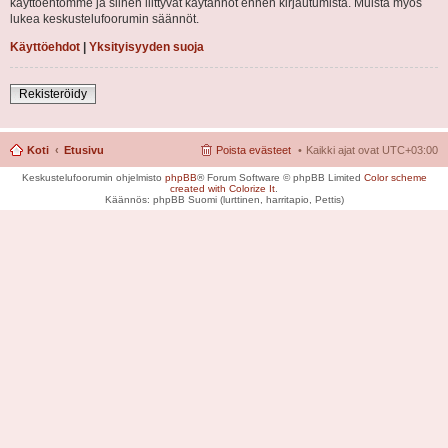
käyttöehtomme ja siihen liittyvät käytännöt ennen kirjautumista. Muista myös
lukea keskustelufoorumin säännöt.
Käyttöehdot
|
Yksityisyyden suoja
Rekisteröidy
Koti
Etusivu
Poista evästeet
Kaikki ajat ovat
UTC+03:00
Keskustelufoorumin ohjelmisto
phpBB
® Forum Software © phpBB Limited
Color scheme
created with Colorize It
.
Käännös: phpBB Suomi (lurttinen, harritapio, Pettis)