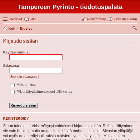
Tampereen Pyrintö - tiedotuspalsta
Pikalinkit
UKK
Rekisteröidy
Kirjaudu sisään
Koti
Etusivu
tsi
Kirjaudu sisään
Käyttäjätunnus:
Salasana:
Unohdin salasanani
Muista minut
Piilota käyttäjätunnukseni tällä kertaa
REKISTERÖIDY
Sinun tulee olla rekisteröitynyt voidaksesi kirjautua sisään. Rekisteröityminen
vie vain hetken, mutta antaa sinulle lisää mahdollisuuksia. Sivuston ylläpitäjä
voi myös antaa erityisoikeuksia rekisteröityneille käyttäjille. Muista lukea