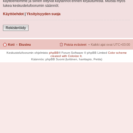
käyttöehtomme ja siihen liittyvät käytännöt ennen kirjautumista. Muista myös
lukea keskustelufoorumin säännöt.
Käyttöehdot
|
Yksityisyyden suoja
Rekisteröidy
Koti
Etusivu
Poista evästeet
Kaikki ajat ovat
UTC+03:00
Keskustelufoorumin ohjelmisto
phpBB
® Forum Software © phpBB Limited
Color scheme
created with Colorize It
.
Käännös: phpBB Suomi (lurttinen, harritapio, Pettis)