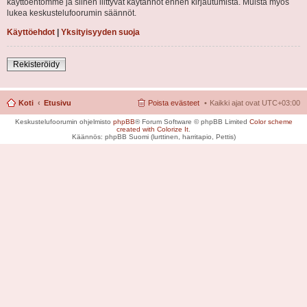
käyttöehtomme ja siihen liittyvät käytännöt ennen kirjautumista. Muista myös
lukea keskustelufoorumin säännöt.
Käyttöehdot
|
Yksityisyyden suoja
Rekisteröidy
Koti
Etusivu
Poista evästeet
Kaikki ajat ovat
UTC+03:00
Keskustelufoorumin ohjelmisto
phpBB
® Forum Software © phpBB Limited
Color scheme
created with Colorize It
.
Käännös: phpBB Suomi (lurttinen, harritapio, Pettis)