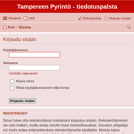
Tampereen Pyrintö - tiedotuspalsta
Pikalinkit
UKK
Rekisteröidy
Kirjaudu sisään
Koti
Etusivu
tsi
Kirjaudu sisään
Käyttäjätunnus:
Salasana:
Unohdin salasanani
Muista minut
Piilota käyttäjätunnukseni tällä kertaa
REKISTERÖIDY
Sinun tulee olla rekisteröitynyt voidaksesi kirjautua sisään. Rekisteröityminen
vie vain hetken, mutta antaa sinulle lisää mahdollisuuksia. Sivuston ylläpitäjä
voi myös antaa erityisoikeuksia rekisteröityneille käyttäjille. Muista lukea