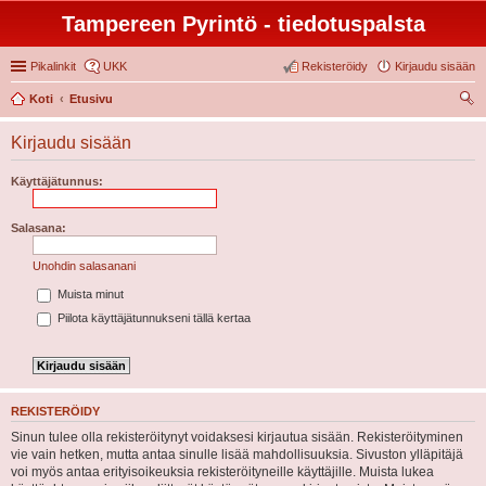
Tampereen Pyrintö - tiedotuspalsta
Pikalinkit
UKK
Rekisteröidy
Kirjaudu sisään
Koti
Etusivu
tsi
Kirjaudu sisään
Käyttäjätunnus:
Salasana:
Unohdin salasanani
Muista minut
Piilota käyttäjätunnukseni tällä kertaa
REKISTERÖIDY
Sinun tulee olla rekisteröitynyt voidaksesi kirjautua sisään. Rekisteröityminen
vie vain hetken, mutta antaa sinulle lisää mahdollisuuksia. Sivuston ylläpitäjä
voi myös antaa erityisoikeuksia rekisteröityneille käyttäjille. Muista lukea