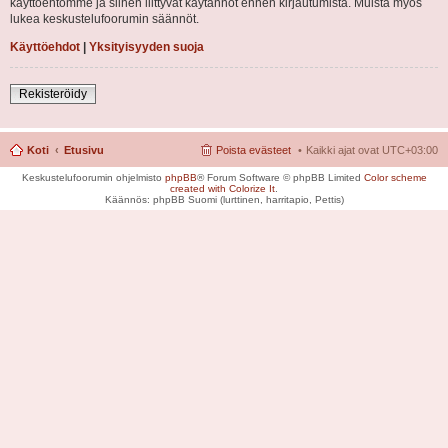
käyttöehtomme ja siihen liittyvät käytännöt ennen kirjautumista. Muista myös
lukea keskustelufoorumin säännöt.
Käyttöehdot
|
Yksityisyyden suoja
Rekisteröidy
Koti
Etusivu
Poista evästeet
Kaikki ajat ovat
UTC+03:00
Keskustelufoorumin ohjelmisto
phpBB
® Forum Software © phpBB Limited
Color scheme
created with Colorize It
.
Käännös: phpBB Suomi (lurttinen, harritapio, Pettis)