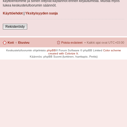
käyttöehtomme ja siihen liittyvät käytännöt ennen kirjautumista. Muista myös
lukea keskustelufoorumin säännöt.
Käyttöehdot
|
Yksityisyyden suoja
Rekisteröidy
Koti
Etusivu
Poista evästeet
Kaikki ajat ovat
UTC+03:00
Keskustelufoorumin ohjelmisto
phpBB
® Forum Software © phpBB Limited
Color scheme
created with Colorize It
.
Käännös: phpBB Suomi (lurttinen, harritapio, Pettis)