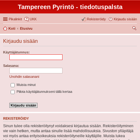
Tampereen Pyrintö - tiedotuspalsta
Pikalinkit
UKK
Rekisteröidy
Kirjaudu sisään
Koti
Etusivu
tsi
Kirjaudu sisään
Käyttäjätunnus:
Salasana:
Unohdin salasanani
Muista minut
Piilota käyttäjätunnukseni tällä kertaa
REKISTERÖIDY
Sinun tulee olla rekisteröitynyt voidaksesi kirjautua sisään. Rekisteröityminen
vie vain hetken, mutta antaa sinulle lisää mahdollisuuksia. Sivuston ylläpitäjä
voi myös antaa erityisoikeuksia rekisteröityneille käyttäjille. Muista lukea