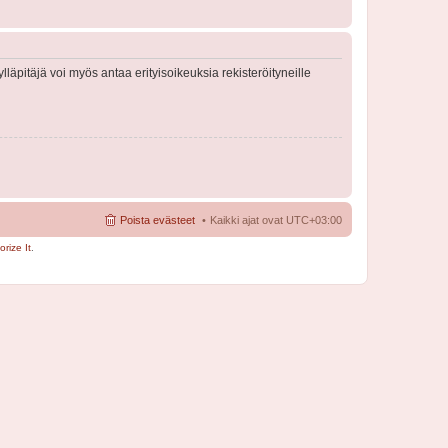
lläpitäjä voi myös antaa erityisoikeuksia rekisteröityneille
Poista evästeet
Kaikki ajat ovat
UTC+03:00
rize It
.