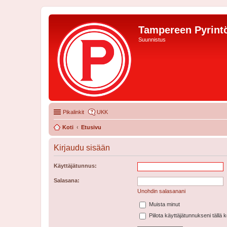
Tampereen Pyrintö
Suunnistus
Pikalinkit
UKK
Koti
Etusivu
Kirjaudu sisään
Käyttäjätunnus:
Salasana:
Unohdin salasanani
Muista minut
Piilota käyttäjätunnukseni tällä 