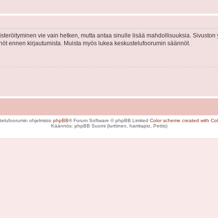
isteröityminen vie vain hetken, mutta antaa sinulle lisää mahdollisuuksia. Sivuston y
tännöt ennen kirjautumista. Muista myös lukea keskustelufoorumin säännöt.
telufoorumin ohjelmisto
phpBB
® Forum Software © phpBB Limited
Color scheme created with Colo
Käännös: phpBB Suomi (lurttinen, harritapio, Pettis)