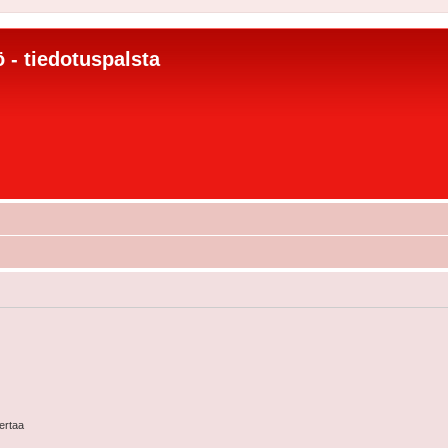
 - tiedotuspalsta
kertaa