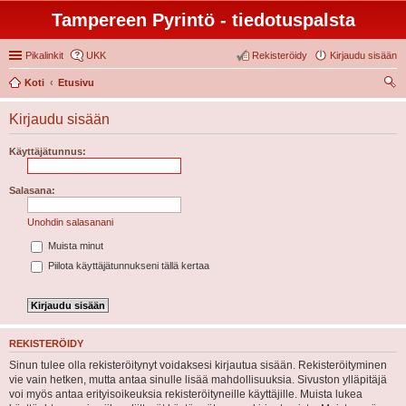
Tampereen Pyrintö - tiedotuspalsta
Pikalinkit
UKK
Rekisteröidy
Kirjaudu sisään
Koti
Etusivu
tsi
Kirjaudu sisään
Käyttäjätunnus:
Salasana:
Unohdin salasanani
Muista minut
Piilota käyttäjätunnukseni tällä kertaa
REKISTERÖIDY
Sinun tulee olla rekisteröitynyt voidaksesi kirjautua sisään. Rekisteröityminen
vie vain hetken, mutta antaa sinulle lisää mahdollisuuksia. Sivuston ylläpitäjä
voi myös antaa erityisoikeuksia rekisteröityneille käyttäjille. Muista lukea