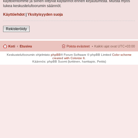
käyttöehtomme ja siihen liittyvät käytännöt ennen kirjautumista. Muista myös
lukea keskustelufoorumin säännöt.
Käyttöehdot
|
Yksityisyyden suoja
Rekisteröidy
Koti
Etusivu
Poista evästeet
Kaikki ajat ovat
UTC+03:00
Keskustelufoorumin ohjelmisto
phpBB
® Forum Software © phpBB Limited
Color scheme
created with Colorize It
.
Käännös: phpBB Suomi (lurttinen, harritapio, Pettis)