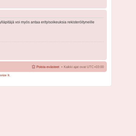
lläpitäjä voi myös antaa erityisoikeuksia rekisteröityneille
Poista evästeet
Kaikki ajat ovat
UTC+03:00
rize It
.