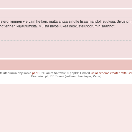
isteröityminen vie vain hetken, mutta antaa sinulle lisää mahdollisuuksia. Sivuston y
tännöt ennen kirjautumista. Muista myös lukea keskustelufoorumin säännöt.
telufoorumin ohjelmisto
phpBB
® Forum Software © phpBB Limited
Color scheme created with Colo
Käännös: phpBB Suomi (lurttinen, harritapio, Pettis)