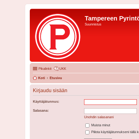
Tampereen Pyrintö
Suunnistus
Pikalinkit
UKK
Koti
Etusivu
Kirjaudu sisään
Käyttäjätunnus:
Salasana:
Unohdin salasanani
Muista minut
Piilota käyttäjätunnukseni tällä 