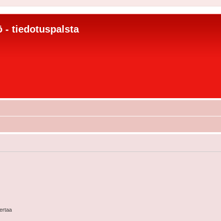
 - tiedotuspalsta
kertaa