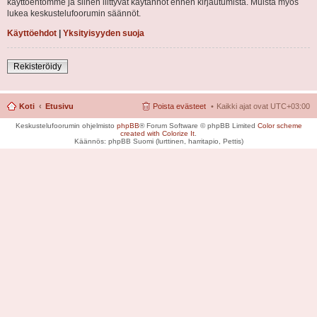
käyttöehtomme ja siihen liittyvät käytännöt ennen kirjautumista. Muista myös
lukea keskustelufoorumin säännöt.
Käyttöehdot
|
Yksityisyyden suoja
Rekisteröidy
Koti
Etusivu
Poista evästeet
Kaikki ajat ovat
UTC+03:00
Keskustelufoorumin ohjelmisto
phpBB
® Forum Software © phpBB Limited
Color scheme
created with Colorize It
.
Käännös: phpBB Suomi (lurttinen, harritapio, Pettis)