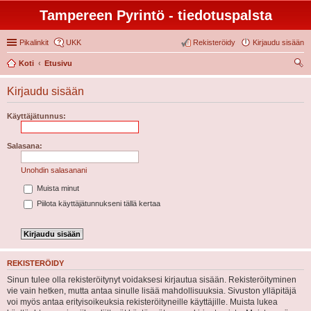
Tampereen Pyrintö - tiedotuspalsta
Pikalinkit
UKK
Rekisteröidy
Kirjaudu sisään
Koti
Etusivu
tsi
Kirjaudu sisään
Käyttäjätunnus:
Salasana:
Unohdin salasanani
Muista minut
Piilota käyttäjätunnukseni tällä kertaa
REKISTERÖIDY
Sinun tulee olla rekisteröitynyt voidaksesi kirjautua sisään. Rekisteröityminen
vie vain hetken, mutta antaa sinulle lisää mahdollisuuksia. Sivuston ylläpitäjä
voi myös antaa erityisoikeuksia rekisteröityneille käyttäjille. Muista lukea