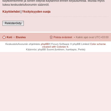
käyttöehtomme ja siihen liittyvät käytännöt ennen kirjautumista. Muista myös
lukea keskustelufoorumin säännöt.
Käyttöehdot
|
Yksityisyyden suoja
Rekisteröidy
Koti
Etusivu
Poista evästeet
Kaikki ajat ovat
UTC+03:00
Keskustelufoorumin ohjelmisto
phpBB
® Forum Software © phpBB Limited
Color scheme
created with Colorize It
.
Käännös: phpBB Suomi (lurttinen, harritapio, Pettis)