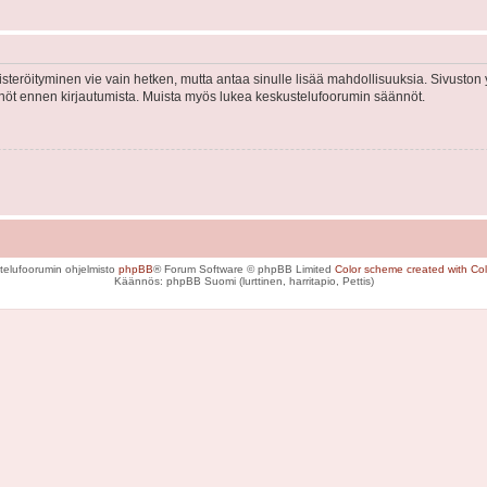
isteröityminen vie vain hetken, mutta antaa sinulle lisää mahdollisuuksia. Sivuston y
tännöt ennen kirjautumista. Muista myös lukea keskustelufoorumin säännöt.
telufoorumin ohjelmisto
phpBB
® Forum Software © phpBB Limited
Color scheme created with Colo
Käännös: phpBB Suomi (lurttinen, harritapio, Pettis)