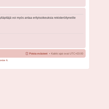
lläpitäjä voi myös antaa erityisoikeuksia rekisteröityneille
Poista evästeet
Kaikki ajat ovat
UTC+03:00
rize It
.