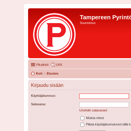
Tampereen Pyrintö
Suunnistus
Pikalinkit
UKK
Koti
Etusivu
Kirjaudu sisään
Käyttäjätunnus:
Salasana:
Unohdin salasanani
Muista minut
Piilota käyttäjätunnukseni tällä 