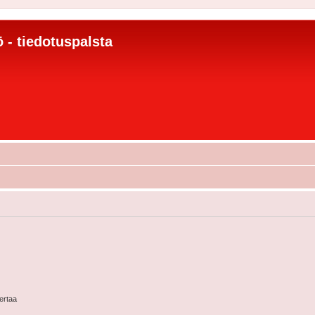
 - tiedotuspalsta
kertaa