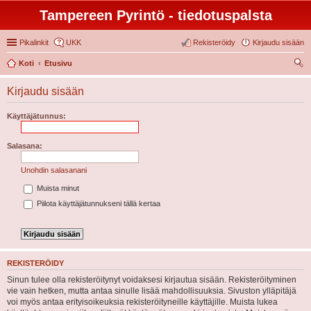
Tampereen Pyrintö - tiedotuspalsta
Pikalinkit
UKK
Rekisteröidy
Kirjaudu sisään
Koti
Etusivu
tsi
Kirjaudu sisään
Käyttäjätunnus:
Salasana:
Unohdin salasanani
Muista minut
Piilota käyttäjätunnukseni tällä kertaa
REKISTERÖIDY
Sinun tulee olla rekisteröitynyt voidaksesi kirjautua sisään. Rekisteröityminen
vie vain hetken, mutta antaa sinulle lisää mahdollisuuksia. Sivuston ylläpitäjä
voi myös antaa erityisoikeuksia rekisteröityneille käyttäjille. Muista lukea