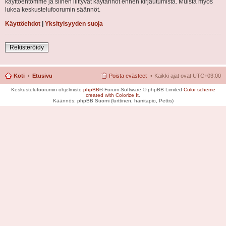
käyttöehtomme ja siihen liittyvät käytännöt ennen kirjautumista. Muista myös
lukea keskustelufoorumin säännöt.
Käyttöehdot
|
Yksityisyyden suoja
Rekisteröidy
Koti
Etusivu
Poista evästeet
Kaikki ajat ovat
UTC+03:00
Keskustelufoorumin ohjelmisto
phpBB
® Forum Software © phpBB Limited
Color scheme
created with Colorize It
.
Käännös: phpBB Suomi (lurttinen, harritapio, Pettis)