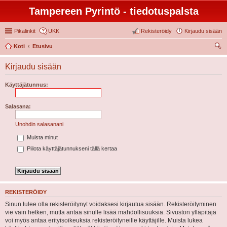
Tampereen Pyrintö - tiedotuspalsta
Pikalinkit
UKK
Rekisteröidy
Kirjaudu sisään
Koti
Etusivu
tsi
Kirjaudu sisään
Käyttäjätunnus:
Salasana:
Unohdin salasanani
Muista minut
Piilota käyttäjätunnukseni tällä kertaa
REKISTERÖIDY
Sinun tulee olla rekisteröitynyt voidaksesi kirjautua sisään. Rekisteröityminen
vie vain hetken, mutta antaa sinulle lisää mahdollisuuksia. Sivuston ylläpitäjä
voi myös antaa erityisoikeuksia rekisteröityneille käyttäjille. Muista lukea