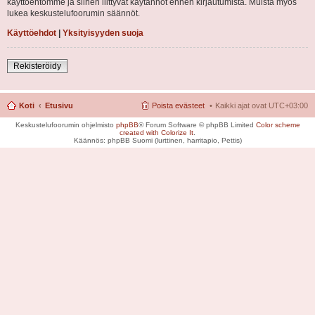
käyttöehtomme ja siihen liittyvät käytännöt ennen kirjautumista. Muista myös
lukea keskustelufoorumin säännöt.
Käyttöehdot
|
Yksityisyyden suoja
Rekisteröidy
Koti
Etusivu
Poista evästeet
Kaikki ajat ovat
UTC+03:00
Keskustelufoorumin ohjelmisto
phpBB
® Forum Software © phpBB Limited
Color scheme
created with Colorize It
.
Käännös: phpBB Suomi (lurttinen, harritapio, Pettis)