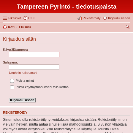
Tampereen Pyrintö - tiedotuspalsta
Pikalinkit
UKK
Rekisteröidy
Kirjaudu sisään
Koti
Etusivu
tsi
Kirjaudu sisään
Käyttäjätunnus:
Salasana:
Unohdin salasanani
Muista minut
Piilota käyttäjätunnukseni tällä kertaa
REKISTERÖIDY
Sinun tulee olla rekisteröitynyt voidaksesi kirjautua sisään. Rekisteröityminen
vie vain hetken, mutta antaa sinulle lisää mahdollisuuksia. Sivuston ylläpitäjä
voi myös antaa erityisoikeuksia rekisteröityneille käyttäjille. Muista lukea