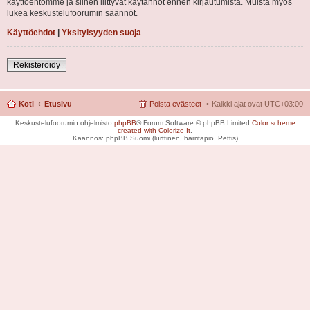
käyttöehtomme ja siihen liittyvät käytännöt ennen kirjautumista. Muista myös
lukea keskustelufoorumin säännöt.
Käyttöehdot
|
Yksityisyyden suoja
Rekisteröidy
Koti
Etusivu
Poista evästeet
Kaikki ajat ovat
UTC+03:00
Keskustelufoorumin ohjelmisto
phpBB
® Forum Software © phpBB Limited
Color scheme
created with Colorize It
.
Käännös: phpBB Suomi (lurttinen, harritapio, Pettis)