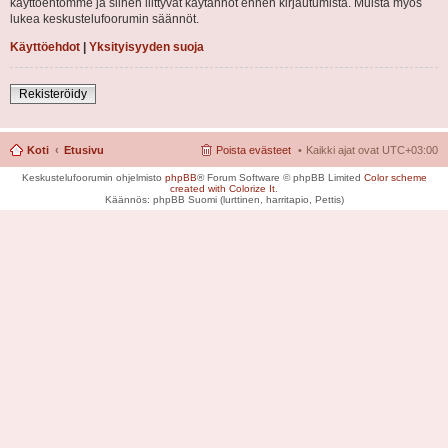
käyttöehtomme ja siihen liittyvät käytännöt ennen kirjautumista. Muista myös
lukea keskustelufoorumin säännöt.
Käyttöehdot
|
Yksityisyyden suoja
Rekisteröidy
Koti
Etusivu
Poista evästeet
Kaikki ajat ovat
UTC+03:00
Keskustelufoorumin ohjelmisto
phpBB
® Forum Software © phpBB Limited
Color scheme
created with Colorize It
.
Käännös: phpBB Suomi (lurttinen, harritapio, Pettis)