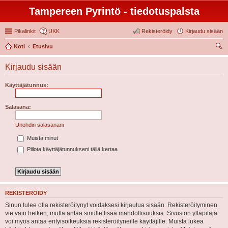
Tampereen Pyrintö - tiedotuspalsta
Pikalinkit
UKK
Rekisteröidy
Kirjaudu sisään
Koti
Etusivu
tsi
Kirjaudu sisään
Käyttäjätunnus:
Salasana:
Unohdin salasanani
Muista minut
Piilota käyttäjätunnukseni tällä kertaa
REKISTERÖIDY
Sinun tulee olla rekisteröitynyt voidaksesi kirjautua sisään. Rekisteröityminen
vie vain hetken, mutta antaa sinulle lisää mahdollisuuksia. Sivuston ylläpitäjä
voi myös antaa erityisoikeuksia rekisteröityneille käyttäjille. Muista lukea