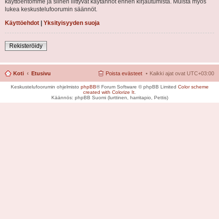
käyttöehtomme ja siihen liittyvät käytännöt ennen kirjautumista. Muista myös
lukea keskustelufoorumin säännöt.
Käyttöehdot
|
Yksityisyyden suoja
Rekisteröidy
Koti
Etusivu
Poista evästeet
Kaikki ajat ovat
UTC+03:00
Keskustelufoorumin ohjelmisto
phpBB
® Forum Software © phpBB Limited
Color scheme
created with Colorize It
.
Käännös: phpBB Suomi (lurttinen, harritapio, Pettis)