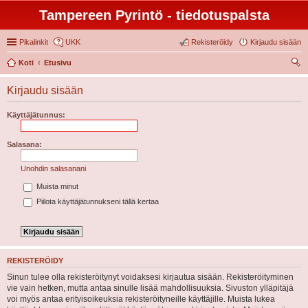
Tampereen Pyrintö - tiedotuspalsta
Pikalinkit
UKK
Rekisteröidy
Kirjaudu sisään
Koti
Etusivu
tsi
Kirjaudu sisään
Käyttäjätunnus:
Salasana:
Unohdin salasanani
Muista minut
Piilota käyttäjätunnukseni tällä kertaa
REKISTERÖIDY
Sinun tulee olla rekisteröitynyt voidaksesi kirjautua sisään. Rekisteröityminen
vie vain hetken, mutta antaa sinulle lisää mahdollisuuksia. Sivuston ylläpitäjä
voi myös antaa erityisoikeuksia rekisteröityneille käyttäjille. Muista lukea