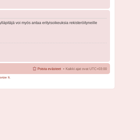
lläpitäjä voi myös antaa erityisoikeuksia rekisteröityneille
Poista evästeet
Kaikki ajat ovat
UTC+03:00
rize It
.