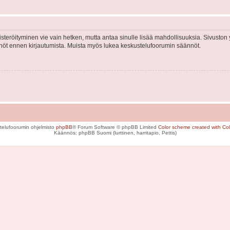
isteröityminen vie vain hetken, mutta antaa sinulle lisää mahdollisuuksia. Sivuston y
tännöt ennen kirjautumista. Muista myös lukea keskustelufoorumin säännöt.
telufoorumin ohjelmisto
phpBB
® Forum Software © phpBB Limited
Color scheme created with Colo
Käännös: phpBB Suomi (lurttinen, harritapio, Pettis)