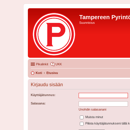
Tampereen Pyrintö
Suunnistus
Pikalinkit
UKK
Koti
Etusivu
Kirjaudu sisään
Käyttäjätunnus:
Salasana:
Unohdin salasanani
Muista minut
Piilota käyttäjätunnukseni tällä 