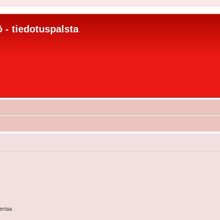
 - tiedotuspalsta
kertaa