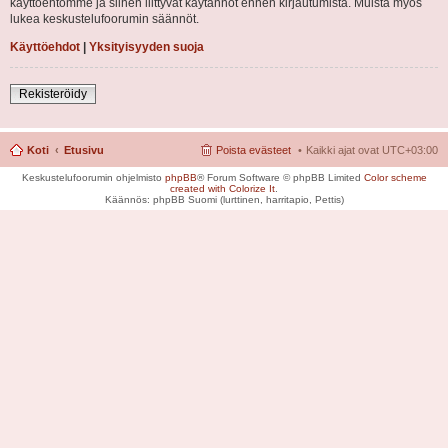
käyttöehtomme ja siihen liittyvät käytännöt ennen kirjautumista. Muista myös
lukea keskustelufoorumin säännöt.
Käyttöehdot
|
Yksityisyyden suoja
Rekisteröidy
Koti
Etusivu
Poista evästeet
Kaikki ajat ovat
UTC+03:00
Keskustelufoorumin ohjelmisto
phpBB
® Forum Software © phpBB Limited
Color scheme
created with Colorize It
.
Käännös: phpBB Suomi (lurttinen, harritapio, Pettis)