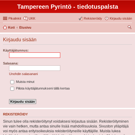
Tampereen Pyrintö - tiedotuspalsta
Pikalinkit
UKK
Rekisteröidy
Kirjaudu sisään
Koti
Etusivu
tsi
Kirjaudu sisään
Käyttäjätunnus:
Salasana:
Unohdin salasanani
Muista minut
Piilota käyttäjätunnukseni tällä kertaa
REKISTERÖIDY
Sinun tulee olla rekisteröitynyt voidaksesi kirjautua sisään. Rekisteröityminen
vie vain hetken, mutta antaa sinulle lisää mahdollisuuksia. Sivuston ylläpitäjä
voi myös antaa erityisoikeuksia rekisteröityneille käyttäjille. Muista lukea