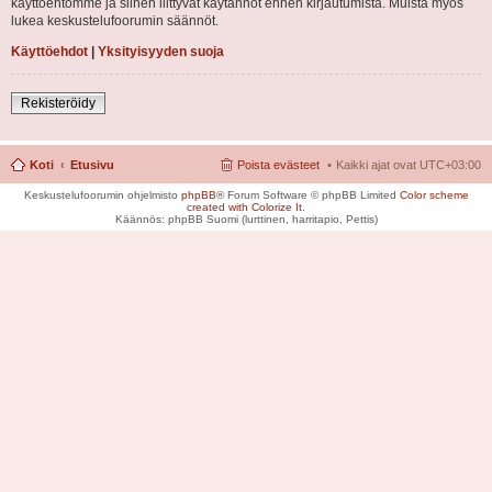
käyttöehtomme ja siihen liittyvät käytännöt ennen kirjautumista. Muista myös
lukea keskustelufoorumin säännöt.
Käyttöehdot
|
Yksityisyyden suoja
Rekisteröidy
Koti
Etusivu
Poista evästeet
Kaikki ajat ovat
UTC+03:00
Keskustelufoorumin ohjelmisto
phpBB
® Forum Software © phpBB Limited
Color scheme
created with Colorize It
.
Käännös: phpBB Suomi (lurttinen, harritapio, Pettis)