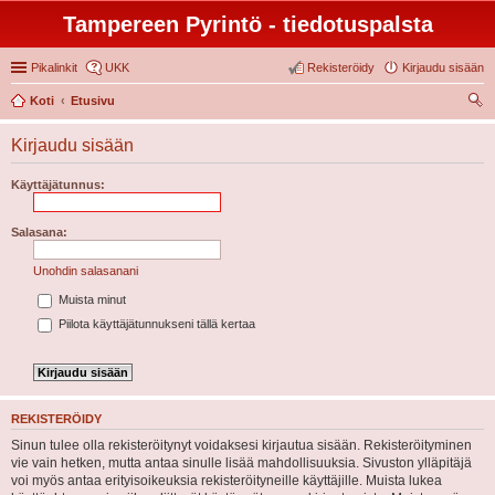
Tampereen Pyrintö - tiedotuspalsta
Pikalinkit
UKK
Rekisteröidy
Kirjaudu sisään
Koti
Etusivu
tsi
Kirjaudu sisään
Käyttäjätunnus:
Salasana:
Unohdin salasanani
Muista minut
Piilota käyttäjätunnukseni tällä kertaa
REKISTERÖIDY
Sinun tulee olla rekisteröitynyt voidaksesi kirjautua sisään. Rekisteröityminen
vie vain hetken, mutta antaa sinulle lisää mahdollisuuksia. Sivuston ylläpitäjä
voi myös antaa erityisoikeuksia rekisteröityneille käyttäjille. Muista lukea