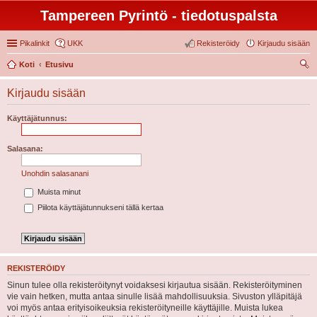
Tampereen Pyrintö - tiedotuspalsta
Pikalinkit
UKK
Rekisteröidy
Kirjaudu sisään
Koti
Etusivu
tsi
Kirjaudu sisään
Käyttäjätunnus:
Salasana:
Unohdin salasanani
Muista minut
Piilota käyttäjätunnukseni tällä kertaa
REKISTERÖIDY
Sinun tulee olla rekisteröitynyt voidaksesi kirjautua sisään. Rekisteröityminen
vie vain hetken, mutta antaa sinulle lisää mahdollisuuksia. Sivuston ylläpitäjä
voi myös antaa erityisoikeuksia rekisteröityneille käyttäjille. Muista lukea