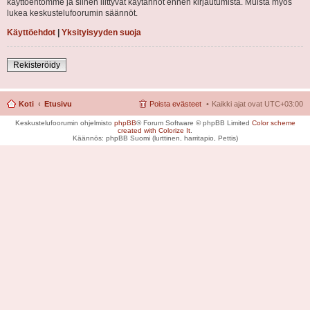
käyttöehtomme ja siihen liittyvät käytännöt ennen kirjautumista. Muista myös
lukea keskustelufoorumin säännöt.
Käyttöehdot
|
Yksityisyyden suoja
Rekisteröidy
Koti
Etusivu
Poista evästeet
Kaikki ajat ovat
UTC+03:00
Keskustelufoorumin ohjelmisto
phpBB
® Forum Software © phpBB Limited
Color scheme
created with Colorize It
.
Käännös: phpBB Suomi (lurttinen, harritapio, Pettis)