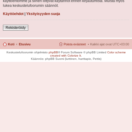
käyttöehtomme ja siihen liittyvät käytännöt ennen kirjautumista. Muista myös
lukea keskustelufoorumin säännöt.
Käyttöehdot
|
Yksityisyyden suoja
Rekisteröidy
Koti
Etusivu
Poista evästeet
Kaikki ajat ovat
UTC+03:00
Keskustelufoorumin ohjelmisto
phpBB
® Forum Software © phpBB Limited
Color scheme
created with Colorize It
.
Käännös: phpBB Suomi (lurttinen, harritapio, Pettis)