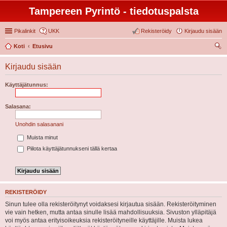
Tampereen Pyrintö - tiedotuspalsta
Pikalinkit
UKK
Rekisteröidy
Kirjaudu sisään
Koti
Etusivu
tsi
Kirjaudu sisään
Käyttäjätunnus:
Salasana:
Unohdin salasanani
Muista minut
Piilota käyttäjätunnukseni tällä kertaa
REKISTERÖIDY
Sinun tulee olla rekisteröitynyt voidaksesi kirjautua sisään. Rekisteröityminen
vie vain hetken, mutta antaa sinulle lisää mahdollisuuksia. Sivuston ylläpitäjä
voi myös antaa erityisoikeuksia rekisteröityneille käyttäjille. Muista lukea