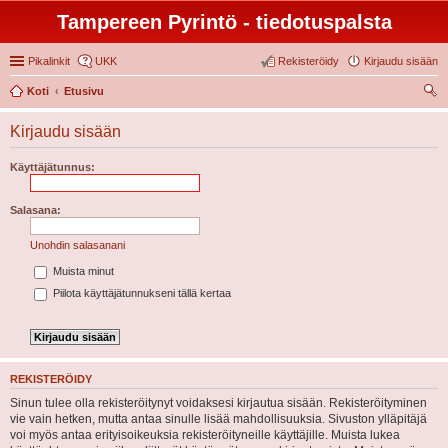
Tampereen Pyrintö - tiedotuspalsta
Pikalinkit
UKK
Rekisteröidy
Kirjaudu sisään
Koti
Etusivu
tsi
Kirjaudu sisään
Käyttäjätunnus:
Salasana:
Unohdin salasanani
Muista minut
Piilota käyttäjätunnukseni tällä kertaa
REKISTERÖIDY
Sinun tulee olla rekisteröitynyt voidaksesi kirjautua sisään. Rekisteröityminen
vie vain hetken, mutta antaa sinulle lisää mahdollisuuksia. Sivuston ylläpitäjä
voi myös antaa erityisoikeuksia rekisteröityneille käyttäjille. Muista lukea