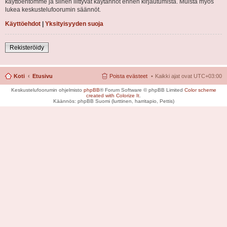
käyttöehtomme ja siihen liittyvät käytännöt ennen kirjautumista. Muista myös
lukea keskustelufoorumin säännöt.
Käyttöehdot
|
Yksityisyyden suoja
Rekisteröidy
Koti
Etusivu
Poista evästeet
Kaikki ajat ovat
UTC+03:00
Keskustelufoorumin ohjelmisto
phpBB
® Forum Software © phpBB Limited
Color scheme
created with Colorize It
.
Käännös: phpBB Suomi (lurttinen, harritapio, Pettis)