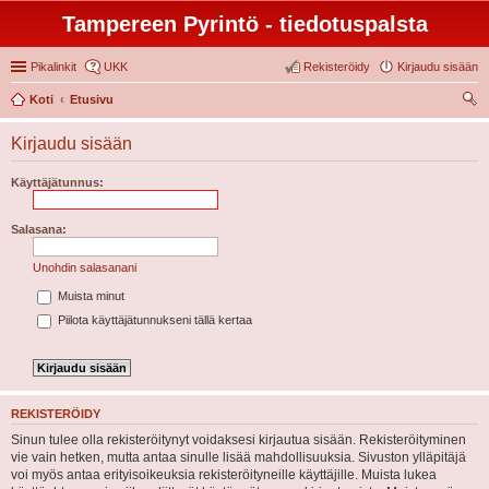
Tampereen Pyrintö - tiedotuspalsta
Pikalinkit
UKK
Rekisteröidy
Kirjaudu sisään
Koti
Etusivu
tsi
Kirjaudu sisään
Käyttäjätunnus:
Salasana:
Unohdin salasanani
Muista minut
Piilota käyttäjätunnukseni tällä kertaa
REKISTERÖIDY
Sinun tulee olla rekisteröitynyt voidaksesi kirjautua sisään. Rekisteröityminen
vie vain hetken, mutta antaa sinulle lisää mahdollisuuksia. Sivuston ylläpitäjä
voi myös antaa erityisoikeuksia rekisteröityneille käyttäjille. Muista lukea