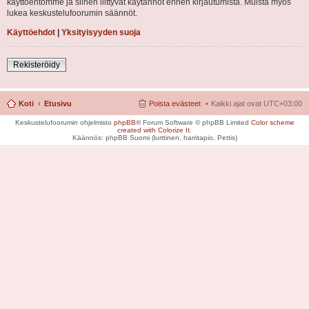
käyttöehtomme ja siihen liittyvät käytännöt ennen kirjautumista. Muista myös
lukea keskustelufoorumin säännöt.
Käyttöehdot
|
Yksityisyyden suoja
Rekisteröidy
Koti
Etusivu
Poista evästeet
Kaikki ajat ovat
UTC+03:00
Keskustelufoorumin ohjelmisto
phpBB
® Forum Software © phpBB Limited
Color scheme
created with Colorize It
.
Käännös: phpBB Suomi (lurttinen, harritapio, Pettis)