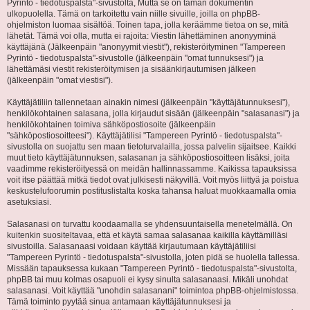
Pyrintö - tiedotuspalsta"-sivustolta, Mutta se on tämän dokumentin
ulkopuolella. Tämä on tarkoitettu vain niille sivuille, joilla on phpBB-
ohjelmiston luomaa sisältöä. Toinen tapa, jolla keräämme tietoa on se, mitä
lähetät. Tämä voi olla, mutta ei rajoita: Viestin lähettäminen anonyyminä
käyttäjänä (Jälkeenpäin "anonyymit viestit"), rekisteröityminen "Tampereen
Pyrintö - tiedotuspalsta"-sivustolle (jälkeenpäin "omat tunnuksesi") ja
lähettämäsi viestit rekisteröitymisen ja sisäänkirjautumisen jälkeen
(jälkeenpäin "omat viestisi").
Käyttäjätiliin tallennetaan ainakin nimesi (jälkeenpäin "käyttäjätunnuksesi"),
henkilökohtainen salasana, jolla kirjaudut sisään (jälkeenpäin "salasanasi") ja
henkilökohtainen toimiva sähköpostiosoite (jälkeenpäin
"sähköpostiosoitteesi"). Käyttäjätilisi "Tampereen Pyrintö - tiedotuspalsta"-
sivustolla on suojattu sen maan tietoturvalailla, jossa palvelin sijaitsee. Kaikki
muut tieto käyttäjätunnuksen, salasanan ja sähköpostiosoitteen lisäksi, joita
vaadimme rekisteröityessä on meidän hallinnassamme. Kaikissa tapauksissa
voit itse päättää mitkä tiedot ovat julkisesti näkyvillä. Voit myös liittyä ja poistua
keskustelufoorumin postituslistalta koska tahansa haluat muokkaamalla omia
asetuksiasi.
Salasanasi on turvattu koodaamalla se yhdensuuntaisella menetelmällä. On
kuitenkin suositeltavaa, että et käytä samaa salasanaa kaikilla käyttämilläsi
sivustoilla. Salasanaasi voidaan käyttää kirjautumaan käyttäjätiliisi
"Tampereen Pyrintö - tiedotuspalsta"-sivustolla, joten pidä se huolella tallessa.
Missään tapauksessa kukaan "Tampereen Pyrintö - tiedotuspalsta"-sivustolta,
phpBB tai muu kolmas osapuoli ei kysy sinulta salasanaasi. Mikäli unohdat
salasanasi. Voit käyttää "unohdin salasanani" toimintoa phpBB-ohjelmistossa.
Tämä toiminto pyytää sinua antamaan käyttäjätunnuksesi ja