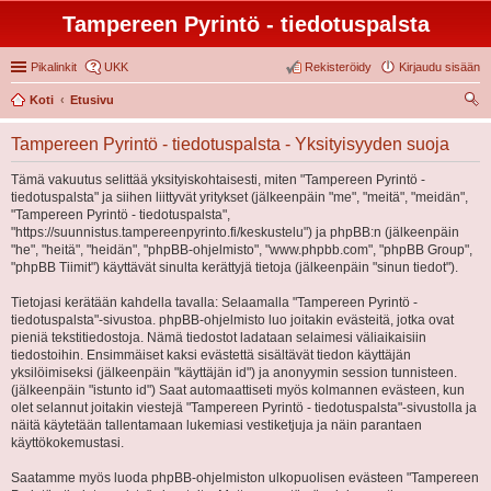
Tampereen Pyrintö - tiedotuspalsta
Pikalinkit
UKK
Rekisteröidy
Kirjaudu sisään
Koti
Etusivu
tsi
Tampereen Pyrintö - tiedotuspalsta - Yksityisyyden suoja
Tämä vakuutus selittää yksityiskohtaisesti, miten "Tampereen Pyrintö -
tiedotuspalsta" ja siihen liittyvät yritykset (jälkeenpäin "me", "meitä", "meidän",
"Tampereen Pyrintö - tiedotuspalsta",
"https://suunnistus.tampereenpyrinto.fi/keskustelu") ja phpBB:n (jälkeenpäin
"he", "heitä", "heidän", "phpBB-ohjelmisto", "www.phpbb.com", "phpBB Group",
"phpBB Tiimit") käyttävät sinulta kerättyjä tietoja (jälkeenpäin "sinun tiedot").
Tietojasi kerätään kahdella tavalla: Selaamalla "Tampereen Pyrintö -
tiedotuspalsta"-sivustoa. phpBB-ohjelmisto luo joitakin evästeitä, jotka ovat
pieniä tekstitiedostoja. Nämä tiedostot ladataan selaimesi väliaikaisiin
tiedostoihin. Ensimmäiset kaksi evästettä sisältävät tiedon käyttäjän
yksilöimiseksi (jälkeenpäin "käyttäjän id") ja anonyymin session tunnisteen.
(jälkeenpäin "istunto id") Saat automaattiseti myös kolmannen evästeen, kun
olet selannut joitakin viestejä "Tampereen Pyrintö - tiedotuspalsta"-sivustolla ja
näitä käytetään tallentamaan lukemiasi vestiketjuja ja näin parantaen
käyttökokemustasi.
Saatamme myös luoda phpBB-ohjelmiston ulkopuolisen evästeen "Tampereen