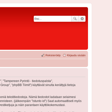
Rekisteröidy
Kirjaudu sisään
n", "Tampereen Pyrintö - tiedotuspalsta",
oup", "phpBB Tiimit") käyttävät sinulta kerättyjä tietoja
ieniä tekstitiedostoja. Nämä tiedostot ladataan selaimesi
unnisteen. (jälkeenpäin "istunto id") Saat automaattiseti myös
vestiketjuja ja näin parantaen käyttökokemustasi.