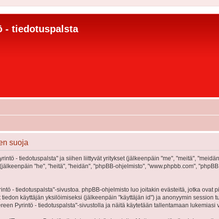
 - tiedotuspalsta
den suoja
ntö - tiedotuspalsta" ja siihen liittyvät yritykset (jälkeenpäin "me", "meitä", "meidä
(jälkeenpäin "he", "heitä", "heidän", "phpBB-ohjelmisto", "www.phpbb.com", "phpBB Gr
tö - tiedotuspalsta"-sivustoa. phpBB-ohjelmisto luo joitakin evästeitä, jotka ovat p
ät tiedon käyttäjän yksilöimiseksi (jälkeenpäin "käyttäjän id") ja anonyymin session t
een Pyrintö - tiedotuspalsta"-sivustolla ja näitä käytetään tallentamaan lukemiasi 