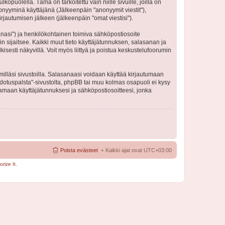
olella. Tämä on tarkoitettu vain niille sivuille, joilla on
nonyyminä käyttäjänä (Jälkeenpäin "anonyymit viestit"),
irjautumisen jälkeen (jälkeenpäin "omat viestisi").
sanasi") ja henkilökohtainen toimiva sähköpostiosoite
lin sijaitsee. Kaikki muut tieto käyttäjätunnuksen, salasanan ja
isesti näkyvillä. Voit myös liittyä ja poistua keskustelufoorumin
illäsi sivustoilla. Salasanaasi voidaan käyttää kirjautumaan
iedotuspalsta"-sivustolta, phpBB tai muu kolmas osapuoli ei kysy
amaan käyttäjätunnuksesi ja sähköpostiosoitteesi, jonka
Poista evästeet
Kaikki ajat ovat
UTC+03:00
rize It
.