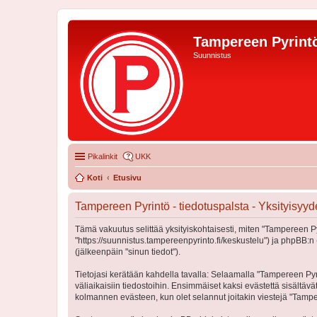
Tampereen Pyrintö
Suunnistus
Pikalinkit
UKK
Koti
Etusivu
Tampereen Pyrintö - tiedotuspalsta - Yksityisyy
Tämä vakuutus selittää yksityiskohtaisesti, miten "Tampereen Pyri
"https://suunnistus.tampereenpyrinto.fi/keskustelu") ja phpBB:n 
(jälkeenpäin "sinun tiedot").
Tietojasi kerätään kahdella tavalla: Selaamalla "Tampereen Pyrin
väliaikaisiin tiedostoihin. Ensimmäiset kaksi evästettä sisältäv
kolmannen evästeen, kun olet selannut joitakin viestejä "Tamper