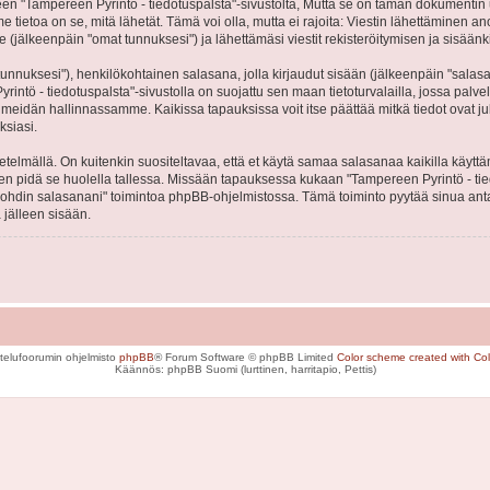
ampereen Pyrintö - tiedotuspalsta"-sivustolta, Mutta se on tämän dokumentin ulkopu
tietoa on se, mitä lähetät. Tämä voi olla, mutta ei rajoita: Viestin lähettäminen a
e (jälkeenpäin "omat tunnuksesi") ja lähettämäsi viestit rekisteröitymisen ja sisäänk
jätunnuksesi"), henkilökohtainen salasana, jolla kirjaudut sisään (jälkeenpäin "sala
yrintö - tiedotuspalsta"-sivustolla on suojattu sen maan tietoturvalailla, jossa palve
meidän hallinnassamme. Kaikissa tapauksissa voit itse päättää mitkä tiedot ovat julk
ksiasi.
lmällä. On kuitenkin suositeltavaa, että et käytä samaa salasanaa kaikilla käyttäm
, joten pidä se huolella tallessa. Missään tapauksessa kukaan "Tampereen Pyrintö - t
unohdin salasanani" toimintoa phpBB-ohjelmistossa. Tämä toiminto pyytää sinua ant
 jälleen sisään.
telufoorumin ohjelmisto
phpBB
® Forum Software © phpBB Limited
Color scheme created with Colo
Käännös: phpBB Suomi (lurttinen, harritapio, Pettis)