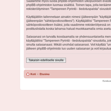
Saatamme myös luoda phpBB-ohjelmiston ulkopuolisen evästeen "T
phpBB-ohjelmiston luomaa sisältöä. Toinen tapa, jolla keräämme 
rekisteröityminen "Tampereen Pyrintö - tiedotuspalsta"-sivustoll
Käyttäjätiliin tallennetaan ainakin nimesi (jälkeenpäin "käyttä
(jälkeenpäin "sähköpostiosoitteesi"). Käyttäjätilisi "Tampereen P
sähköpostiosoitteen lisäksi, joita vaadimme rekisteröityessä on 
postituslistalta koska tahansa haluat muokkaamalla omia asetu
Salasanasi on turvattu koodaamalla se yhdensuuntaisella menete
käyttäjätiliisi "Tampereen Pyrintö - tiedotuspalsta"-sivustolla
sinulta salasanaasi. Mikäli unohdat salasanasi. Voit käyttää "
jälkeen phpBB-ohjelmisto luo uuden salasanan ja voit kirjautua
Takaisin edelliselle sivulle
Koti
Etusivu
Keskus