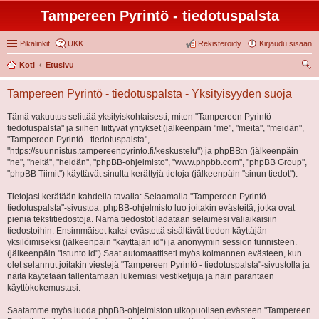
Tampereen Pyrintö - tiedotuspalsta
Pikalinkit
UKK
Rekisteröidy
Kirjaudu sisään
Koti
Etusivu
tsi
Tampereen Pyrintö - tiedotuspalsta - Yksityisyyden suoja
Tämä vakuutus selittää yksityiskohtaisesti, miten "Tampereen Pyrintö -
tiedotuspalsta" ja siihen liittyvät yritykset (jälkeenpäin "me", "meitä", "meidän",
"Tampereen Pyrintö - tiedotuspalsta",
"https://suunnistus.tampereenpyrinto.fi/keskustelu") ja phpBB:n (jälkeenpäin
"he", "heitä", "heidän", "phpBB-ohjelmisto", "www.phpbb.com", "phpBB Group",
"phpBB Tiimit") käyttävät sinulta kerättyjä tietoja (jälkeenpäin "sinun tiedot").
Tietojasi kerätään kahdella tavalla: Selaamalla "Tampereen Pyrintö -
tiedotuspalsta"-sivustoa. phpBB-ohjelmisto luo joitakin evästeitä, jotka ovat
pieniä tekstitiedostoja. Nämä tiedostot ladataan selaimesi väliaikaisiin
tiedostoihin. Ensimmäiset kaksi evästettä sisältävät tiedon käyttäjän
yksilöimiseksi (jälkeenpäin "käyttäjän id") ja anonyymin session tunnisteen.
(jälkeenpäin "istunto id") Saat automaattiseti myös kolmannen evästeen, kun
olet selannut joitakin viestejä "Tampereen Pyrintö - tiedotuspalsta"-sivustolla ja
näitä käytetään tallentamaan lukemiasi vestiketjuja ja näin parantaen
käyttökokemustasi.
Saatamme myös luoda phpBB-ohjelmiston ulkopuolisen evästeen "Tampereen