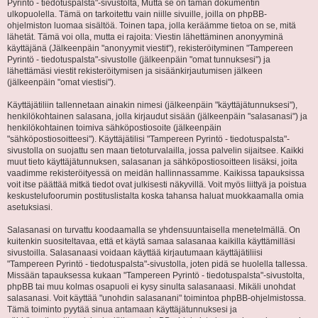
Pyrintö - tiedotuspalsta"-sivustolta, Mutta se on tämän dokumentin
ulkopuolella. Tämä on tarkoitettu vain niille sivuille, joilla on phpBB-
ohjelmiston luomaa sisältöä. Toinen tapa, jolla keräämme tietoa on se, mitä
lähetät. Tämä voi olla, mutta ei rajoita: Viestin lähettäminen anonyyminä
käyttäjänä (Jälkeenpäin "anonyymit viestit"), rekisteröityminen "Tampereen
Pyrintö - tiedotuspalsta"-sivustolle (jälkeenpäin "omat tunnuksesi") ja
lähettämäsi viestit rekisteröitymisen ja sisäänkirjautumisen jälkeen
(jälkeenpäin "omat viestisi").
Käyttäjätiliin tallennetaan ainakin nimesi (jälkeenpäin "käyttäjätunnuksesi"),
henkilökohtainen salasana, jolla kirjaudut sisään (jälkeenpäin "salasanasi") ja
henkilökohtainen toimiva sähköpostiosoite (jälkeenpäin
"sähköpostiosoitteesi"). Käyttäjätilisi "Tampereen Pyrintö - tiedotuspalsta"-
sivustolla on suojattu sen maan tietoturvalailla, jossa palvelin sijaitsee. Kaikki
muut tieto käyttäjätunnuksen, salasanan ja sähköpostiosoitteen lisäksi, joita
vaadimme rekisteröityessä on meidän hallinnassamme. Kaikissa tapauksissa
voit itse päättää mitkä tiedot ovat julkisesti näkyvillä. Voit myös liittyä ja poistua
keskustelufoorumin postituslistalta koska tahansa haluat muokkaamalla omia
asetuksiasi.
Salasanasi on turvattu koodaamalla se yhdensuuntaisella menetelmällä. On
kuitenkin suositeltavaa, että et käytä samaa salasanaa kaikilla käyttämilläsi
sivustoilla. Salasanaasi voidaan käyttää kirjautumaan käyttäjätiliisi
"Tampereen Pyrintö - tiedotuspalsta"-sivustolla, joten pidä se huolella tallessa.
Missään tapauksessa kukaan "Tampereen Pyrintö - tiedotuspalsta"-sivustolta,
phpBB tai muu kolmas osapuoli ei kysy sinulta salasanaasi. Mikäli unohdat
salasanasi. Voit käyttää "unohdin salasanani" toimintoa phpBB-ohjelmistossa.
Tämä toiminto pyytää sinua antamaan käyttäjätunnuksesi ja