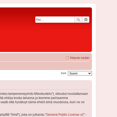
Kirjaudu sisään
Kieli:
nnistus.tampereenpyrinto.fi/keskustelu"), sitoudut noudattamaan
a näitä ehtoja koska tahansa ja teemme parhaamme
 vaatii että hyväksyt nämä ehdot siinä muodossa, kuin ne on
pBB Tiimit"), joka on julkaistu "
General Public License v2
" -