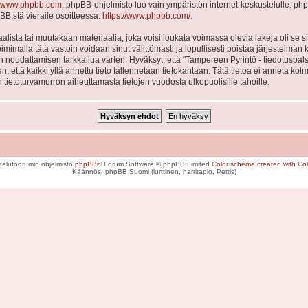
www.phpbb.com
. phpBB-ohjelmisto luo vain ympäristön internet-keskustelulle. php
BB:stä vieraile osoitteessa:
https://www.phpbb.com/
.
lista tai muutakaan materiaalia, joka voisi loukata voimassa olevia lakeja oli se
Toimimalla tätä vastoin voidaan sinut välittömästi ja lopullisesti poistaa järjestelmän 
en noudattamisen tarkkailua varten. Hyväksyt, että "Tampereen Pyrintö - tiedotuspal
en, että kaikki yllä annettu tieto tallennetaan tietokantaan. Tätä tietoa ei anneta
 tietoturvamurron aiheuttamasta tietojen vuodosta ulkopuolisille tahoille.
telufoorumin ohjelmisto
phpBB
® Forum Software © phpBB Limited
Color scheme created with Colo
Käännös: phpBB Suomi (lurttinen, harritapio, Pettis)