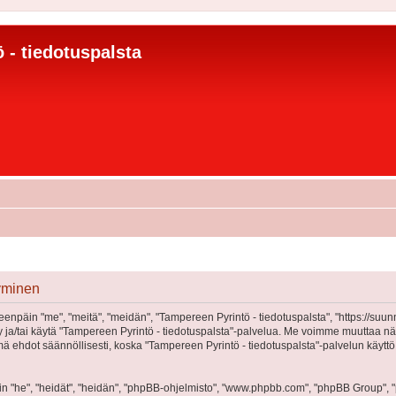
 - tiedotuspalsta
tyminen
eenpäin "me", "meitä", "meidän", "Tampereen Pyrintö - tiedotuspalsta", "https://suu
öidy ja/tai käytä "Tampereen Pyrintö - tiedotuspalsta"-palvelua. Me voimme muutta
 ehdot säännöllisesti, koska "Tampereen Pyrintö - tiedotuspalsta"-palvelun käyttö
"he", "heidät", "heidän", "phpBB-ohjelmisto", "www.phpbb.com", "phpBB Group", "ph