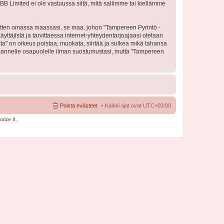
BB Limited ei ole vastuussa siitä, mitä sallimme tai kiellämme
 sitten omassa maassasi, se maa, johon "Tampereen Pyrintö -
käyttäjistä ja tarvittaessa internet-yhteydentarjoajaasi otetaan
sta" on oikeus poistaa, muokata, siirtää ja sulkea mikä tahansa
 kolmannelle osapuolelle ilman suostumustasi, mutta "Tampereen
Poista evästeet
Kaikki ajat ovat
UTC+03:00
rize It
.