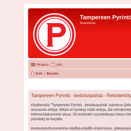
Tampereen Pyrintö
Suunnistus
Pikalinkit
UKK
Koti
Etusivu
Tampereen Pyrintö - tiedotuspalsta - Rekisteröi
Käyttämällä "Tampereen Pyrintö - tiedotuspalsta" palvelua (jälk
seuraavia ehtoja. Mikäli et hyväksy näitä ehtoja, älä rekister
informoidaksemme sinua. On kuitenkin suositeltavaa lukea nämä
päivitetty tai korjattu.
Keskustelufoorumimme käyttää phpBB-ohjelmistoa, (jälkeenpäin 