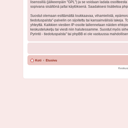
lisenssillä (jälkeenpäin "GPL") ja se voidaan ladata osoitteesta
sopivana sisältönä ja/tai käytöksenä. Saadaksesi lisätietoa php
Suostut olemaan esittämättä loukkaavaa, vihamielistä, epämoraa
tiedotuspalsta"-palvelin on sijoitettu tai kansainvälisiä lakeja. 
yhteyttä. Kaikkien viestien IP-osoite tallennetaan näiden ehtoj
keskusteluketju tai viesti niin halutessamme. Suostut myös siih
Pyrintö - tiedotuspalsta" tai phpBB ei ole vastuussa mahdollisen
Koti
Etusivu
Keskus