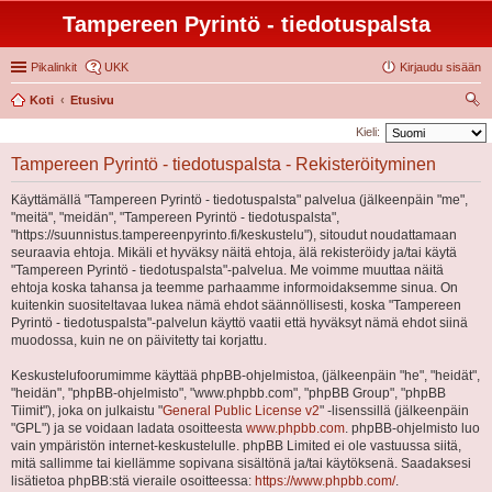
Tampereen Pyrintö - tiedotuspalsta
Pikalinkit
UKK
Kirjaudu sisään
Koti
Etusivu
tsi
Kieli:
Tampereen Pyrintö - tiedotuspalsta - Rekisteröityminen
Käyttämällä "Tampereen Pyrintö - tiedotuspalsta" palvelua (jälkeenpäin "me",
"meitä", "meidän", "Tampereen Pyrintö - tiedotuspalsta",
"https://suunnistus.tampereenpyrinto.fi/keskustelu"), sitoudut noudattamaan
seuraavia ehtoja. Mikäli et hyväksy näitä ehtoja, älä rekisteröidy ja/tai käytä
"Tampereen Pyrintö - tiedotuspalsta"-palvelua. Me voimme muuttaa näitä
ehtoja koska tahansa ja teemme parhaamme informoidaksemme sinua. On
kuitenkin suositeltavaa lukea nämä ehdot säännöllisesti, koska "Tampereen
Pyrintö - tiedotuspalsta"-palvelun käyttö vaatii että hyväksyt nämä ehdot siinä
muodossa, kuin ne on päivitetty tai korjattu.
Keskustelufoorumimme käyttää phpBB-ohjelmistoa, (jälkeenpäin "he", "heidät",
"heidän", "phpBB-ohjelmisto", "www.phpbb.com", "phpBB Group", "phpBB
Tiimit"), joka on julkaistu "
General Public License v2
" -lisenssillä (jälkeenpäin
"GPL") ja se voidaan ladata osoitteesta
www.phpbb.com
. phpBB-ohjelmisto luo
vain ympäristön internet-keskustelulle. phpBB Limited ei ole vastuussa siitä,
mitä sallimme tai kiellämme sopivana sisältönä ja/tai käytöksenä. Saadaksesi
lisätietoa phpBB:stä vieraile osoitteessa:
https://www.phpbb.com/
.