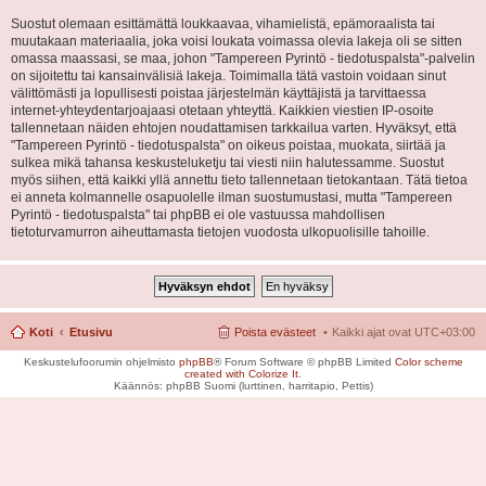
Suostut olemaan esittämättä loukkaavaa, vihamielistä, epämoraalista tai
muutakaan materiaalia, joka voisi loukata voimassa olevia lakeja oli se sitten
omassa maassasi, se maa, johon "Tampereen Pyrintö - tiedotuspalsta"-palvelin
on sijoitettu tai kansainvälisiä lakeja. Toimimalla tätä vastoin voidaan sinut
välittömästi ja lopullisesti poistaa järjestelmän käyttäjistä ja tarvittaessa
internet-yhteydentarjoajaasi otetaan yhteyttä. Kaikkien viestien IP-osoite
tallennetaan näiden ehtojen noudattamisen tarkkailua varten. Hyväksyt, että
"Tampereen Pyrintö - tiedotuspalsta" on oikeus poistaa, muokata, siirtää ja
sulkea mikä tahansa keskusteluketju tai viesti niin halutessamme. Suostut
myös siihen, että kaikki yllä annettu tieto tallennetaan tietokantaan. Tätä tietoa
ei anneta kolmannelle osapuolelle ilman suostumustasi, mutta "Tampereen
Pyrintö - tiedotuspalsta" tai phpBB ei ole vastuussa mahdollisen
tietoturvamurron aiheuttamasta tietojen vuodosta ulkopuolisille tahoille.
Koti
Etusivu
Poista evästeet
Kaikki ajat ovat
UTC+03:00
Keskustelufoorumin ohjelmisto
phpBB
® Forum Software © phpBB Limited
Color scheme
created with Colorize It
.
Käännös: phpBB Suomi (lurttinen, harritapio, Pettis)