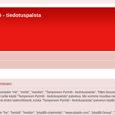
 - tiedotuspalsta
tyminen
eenpäin "me", "meitä", "meidän", "Tampereen Pyrintö - tiedotuspalsta", "https://suu
öidy ja/tai käytä "Tampereen Pyrintö - tiedotuspalsta"-palvelua. Me voimme muutta
 ehdot säännöllisesti, koska "Tampereen Pyrintö - tiedotuspalsta"-palvelun käyttö
"he", "heidät", "heidän", "phpBB-ohjelmisto", "www.phpbb.com", "phpBB Group", "ph