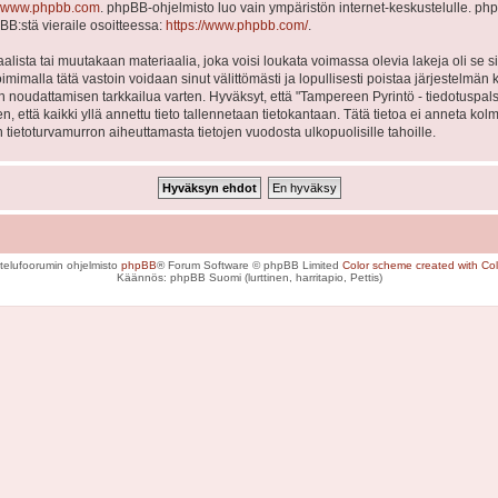
www.phpbb.com
. phpBB-ohjelmisto luo vain ympäristön internet-keskustelulle. php
BB:stä vieraile osoitteessa:
https://www.phpbb.com/
.
lista tai muutakaan materiaalia, joka voisi loukata voimassa olevia lakeja oli se
Toimimalla tätä vastoin voidaan sinut välittömästi ja lopullisesti poistaa järjestelmän 
en noudattamisen tarkkailua varten. Hyväksyt, että "Tampereen Pyrintö - tiedotuspal
en, että kaikki yllä annettu tieto tallennetaan tietokantaan. Tätä tietoa ei anneta
 tietoturvamurron aiheuttamasta tietojen vuodosta ulkopuolisille tahoille.
telufoorumin ohjelmisto
phpBB
® Forum Software © phpBB Limited
Color scheme created with Colo
Käännös: phpBB Suomi (lurttinen, harritapio, Pettis)