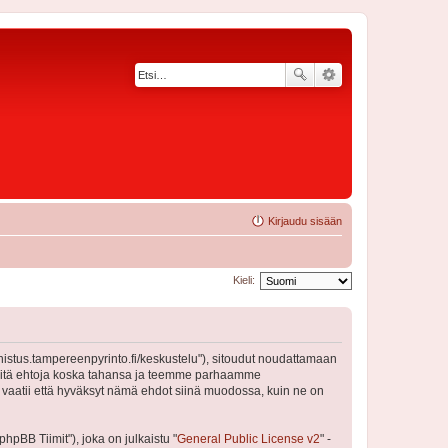
Kirjaudu sisään
Kieli:
nnistus.tampereenpyrinto.fi/keskustelu"), sitoudut noudattamaan
a näitä ehtoja koska tahansa ja teemme parhaamme
 vaatii että hyväksyt nämä ehdot siinä muodossa, kuin ne on
pBB Tiimit"), joka on julkaistu "
General Public License v2
" -