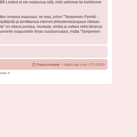
BB Limited ei ole vastuussa siitä, mitä sallimme tai kiellämme
 sitten omassa maassasi, se maa, johon "Tampereen Pyrintö -
käyttäjistä ja tarvittaessa internet-yhteydentarjoajaasi otetaan
sta" on oikeus poistaa, muokata, siirtää ja sulkea mikä tahansa
 kolmannelle osapuolelle ilman suostumustasi, mutta "Tampereen
Poista evästeet
Kaikki ajat ovat
UTC+03:00
rize It
.