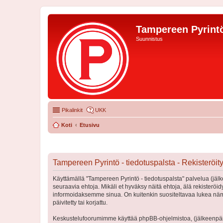
Tampereen Pyrintö
Suunnistus
Pikalinkit
UKK
Koti
Etusivu
Tampereen Pyrintö - tiedotuspalsta - Rekisteröi
Käyttämällä "Tampereen Pyrintö - tiedotuspalsta" palvelua (jälk
seuraavia ehtoja. Mikäli et hyväksy näitä ehtoja, älä rekister
informoidaksemme sinua. On kuitenkin suositeltavaa lukea nämä
päivitetty tai korjattu.
Keskustelufoorumimme käyttää phpBB-ohjelmistoa, (jälkeenpäin 