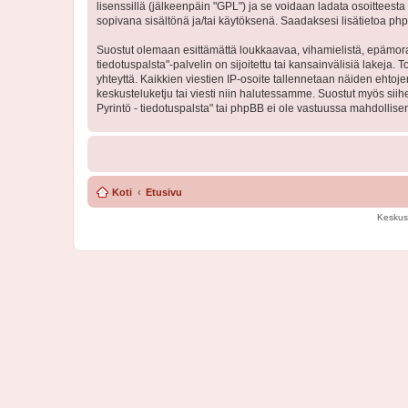
lisenssillä (jälkeenpäin "GPL") ja se voidaan ladata osoitteesta
sopivana sisältönä ja/tai käytöksenä. Saadaksesi lisätietoa php
Suostut olemaan esittämättä loukkaavaa, vihamielistä, epämoraa
tiedotuspalsta"-palvelin on sijoitettu tai kansainvälisiä lakeja. 
yhteyttä. Kaikkien viestien IP-osoite tallennetaan näiden ehtoj
keskusteluketju tai viesti niin halutessamme. Suostut myös siih
Pyrintö - tiedotuspalsta" tai phpBB ei ole vastuussa mahdollisen
Koti
Etusivu
Keskus