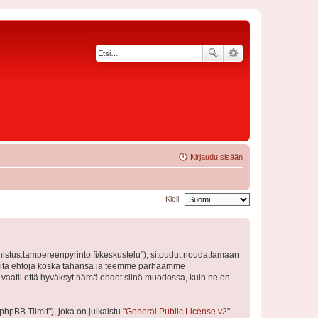
Kirjaudu sisään
Kieli:
nnistus.tampereenpyrinto.fi/keskustelu"), sitoudut noudattamaan
a näitä ehtoja koska tahansa ja teemme parhaamme
 vaatii että hyväksyt nämä ehdot siinä muodossa, kuin ne on
pBB Tiimit"), joka on julkaistu "
General Public License v2
" -