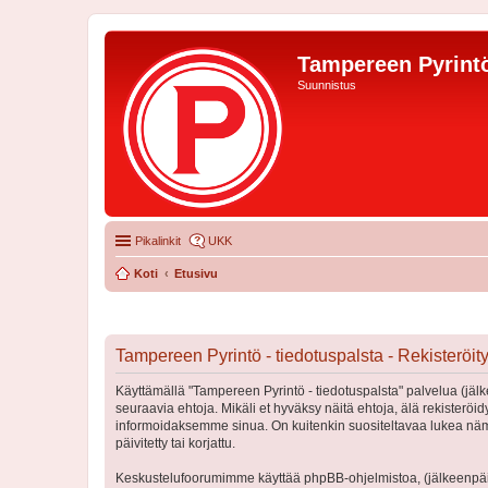
Tampereen Pyrintö
Suunnistus
Pikalinkit
UKK
Koti
Etusivu
Tampereen Pyrintö - tiedotuspalsta - Rekisteröi
Käyttämällä "Tampereen Pyrintö - tiedotuspalsta" palvelua (jälk
seuraavia ehtoja. Mikäli et hyväksy näitä ehtoja, älä rekister
informoidaksemme sinua. On kuitenkin suositeltavaa lukea nämä
päivitetty tai korjattu.
Keskustelufoorumimme käyttää phpBB-ohjelmistoa, (jälkeenpäin 