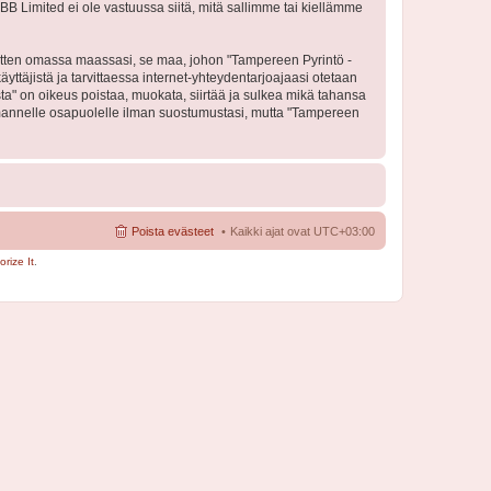
BB Limited ei ole vastuussa siitä, mitä sallimme tai kiellämme
 sitten omassa maassasi, se maa, johon "Tampereen Pyrintö -
käyttäjistä ja tarvittaessa internet-yhteydentarjoajaasi otetaan
sta" on oikeus poistaa, muokata, siirtää ja sulkea mikä tahansa
 kolmannelle osapuolelle ilman suostumustasi, mutta "Tampereen
Poista evästeet
Kaikki ajat ovat
UTC+03:00
rize It
.