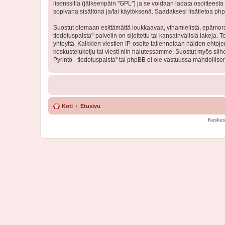
lisenssillä (jälkeenpäin "GPL") ja se voidaan ladata osoitteesta
sopivana sisältönä ja/tai käytöksenä. Saadaksesi lisätietoa php
Suostut olemaan esittämättä loukkaavaa, vihamielistä, epämoraa
tiedotuspalsta"-palvelin on sijoitettu tai kansainvälisiä lakeja. 
yhteyttä. Kaikkien viestien IP-osoite tallennetaan näiden ehtoj
keskusteluketju tai viesti niin halutessamme. Suostut myös siih
Pyrintö - tiedotuspalsta" tai phpBB ei ole vastuussa mahdollisen
Koti
Etusivu
Keskus