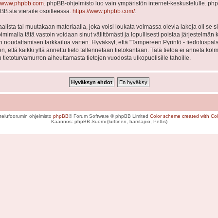
www.phpbb.com
. phpBB-ohjelmisto luo vain ympäristön internet-keskustelulle. php
BB:stä vieraile osoitteessa:
https://www.phpbb.com/
.
lista tai muutakaan materiaalia, joka voisi loukata voimassa olevia lakeja oli se
Toimimalla tätä vastoin voidaan sinut välittömästi ja lopullisesti poistaa järjestelmän 
en noudattamisen tarkkailua varten. Hyväksyt, että "Tampereen Pyrintö - tiedotuspal
en, että kaikki yllä annettu tieto tallennetaan tietokantaan. Tätä tietoa ei anneta
 tietoturvamurron aiheuttamasta tietojen vuodosta ulkopuolisille tahoille.
telufoorumin ohjelmisto
phpBB
® Forum Software © phpBB Limited
Color scheme created with Colo
Käännös: phpBB Suomi (lurttinen, harritapio, Pettis)