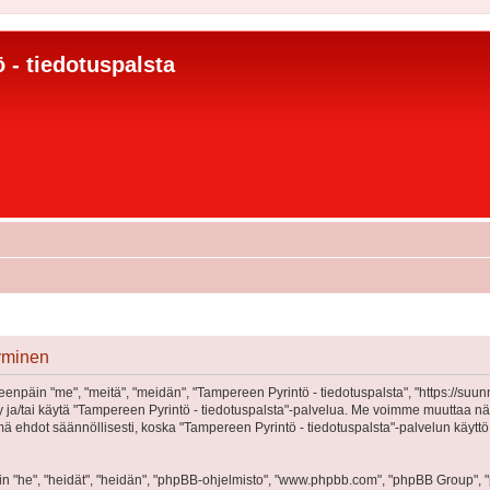
 - tiedotuspalsta
tyminen
eenpäin "me", "meitä", "meidän", "Tampereen Pyrintö - tiedotuspalsta", "https://suu
öidy ja/tai käytä "Tampereen Pyrintö - tiedotuspalsta"-palvelua. Me voimme muutta
 ehdot säännöllisesti, koska "Tampereen Pyrintö - tiedotuspalsta"-palvelun käyttö
"he", "heidät", "heidän", "phpBB-ohjelmisto", "www.phpbb.com", "phpBB Group", "ph